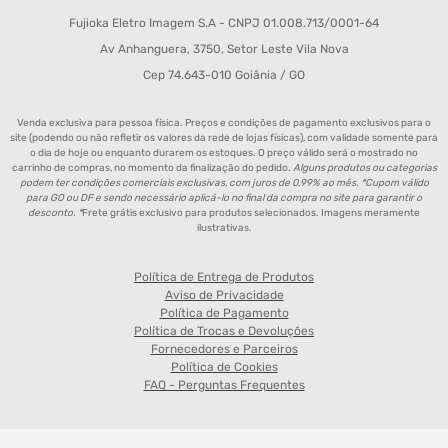
Fujioka Eletro Imagem S.A - CNPJ 01.008.713/0001-64
Av Anhanguera, 3750, Setor Leste Vila Nova
Cep 74.643-010 Goiânia / GO
Venda exclusiva para pessoa física. Preços e condições de pagamento exclusivos para o
site (podendo ou não refletir os valores da rede de lojas físicas), com validade somente para
o dia de hoje ou enquanto durarem os estoques. O preço válido será o mostrado no
carrinho de compras, no momento da finalização do pedido.
Alguns produtos ou categorias
podem ter condições comerciais exclusivas, com juros de 0,99% ao mês. *Cupom válido
para GO ou DF e sendo necessário aplicá-lo no final da compra no site para garantir o
desconto. *
Frete grátis exclusivo para produtos selecionados. Imagens meramente
ilustrativas.
Política de Entrega de Produtos
Aviso de Privacidade
Política de Pagamento
Política de Trocas e Devoluções
Fornecedores e Parceiros
Política de Cookies
FAQ - Perguntas Frequentes