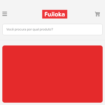
TERMOS MAIS BUSCADOS
1
º
notebook
Você procura por qual produto?
2
º
tv
3
º
gamer
4
º
jbl
5
º
tablet
6
º
ar condicionado
7
º
impressora
8
º
monitor
9
º
caixa som
10
º
fone