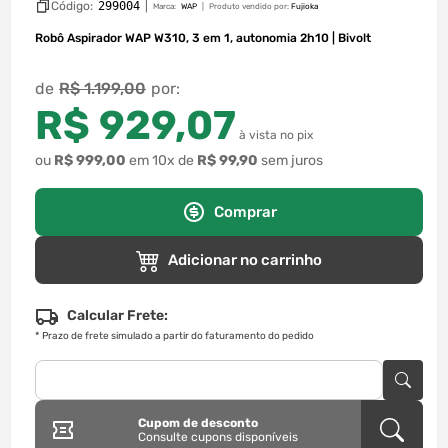
Código:
299004
|
Marca:
WAP
Produto vendido por:
Fujioka
Robô Aspirador WAP W310, 3 em 1, autonomia 2h10 | Bivolt
R$
1
.
199
,
00
R$
929
,
07
à vista no pix
ou
R$
999
,
00
em
10
x de
R$
99
,
90
sem juros
Comprar
Adicionar no carrinho
Calcular Frete:
*
Prazo de frete simulado a partir do faturamento do pedido
Cupom de desconto
Consulte cupons disponíveis