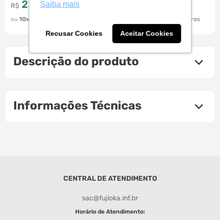
2
.
417
,
2
.
789
,
Saiba mais
07
07
R$
à vista
R$
à vista
10
R$
259
,
90
10
R$
299
,
90
Recusar Cookies
Aceitar Cookies
Descrição do produto
Informações Técnicas
CENTRAL DE ATENDIMENTO
sac@fujioka.inf.br
Horário de Atendimento: