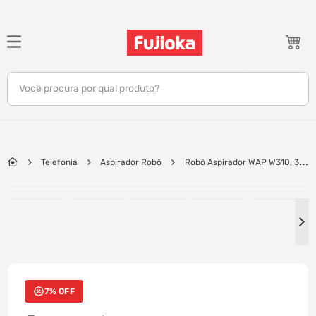
TERMOS MAIS BUSCADOS
1
º
notebook
Você procura por qual produto?
2
º
celular
3
º
tv
4
º
gamer
Telefonia
Aspirador Robô
Robô Aspirador WAP W310, 3
5
º
jbl
em 1, autonomia 2h10 | Bivolt
6
º
tablet
7
º
ar condicionado
8
º
impressora
9
º
monitor
7% OFF
10
º
caixa som