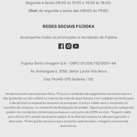
Segunda à Sexta 08:00 às 12:00 e 14:00 às 18:00;
Chat
: de segunda a sexta das 08h00 às 17h50;
REDES SOCIAIS FUJIOKA
Acompanhe todas as promoções e novidades do Fujioka
Fujioka Eletro Imagem S.A - CNPJ 01.008.713/0001-64
Av Anhanguera, 3750, Setor Leste Vila Nova
Cep 74.643-010 Goiânia / GO
Venda exclusiva para pessoa física. Preços e condições de pagamento exclusivos para o
site (podendo ou não refletir os valores da rede de lojas físicas), com validade somente para
o dia de hoje ou enquanto durarem os estoques. O preço válido será o mostrado no
carrinho de compras, no momento da finalização do pedido.
Alguns produtos ou categorias
podem ter condições comerciais exclusivas, com juros de 0,99% ao mês. *Cupom válido
para GO ou DF e sendo necessário aplicá-lo no final da compra no site para garantir o
desconto. *
Frete grátis exclusivo para produtos selecionados. Imagens meramente
ilustrativas.