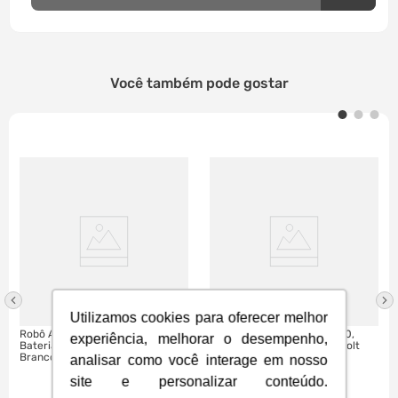
Você também pode gostar
Utilizamos cookies para oferecer melhor
Robô Aspirador Roborock Q10V,
Robô Aspirador WAP W4000,
experiência, melhorar o desempenho,
Bateria 5200 mAh| Preto /
navegação LDS+SLAM | Bivolt
Branco
analisar como você interage em nosso
site e personalizar conteúdo.
R$
3
.
399
,
00