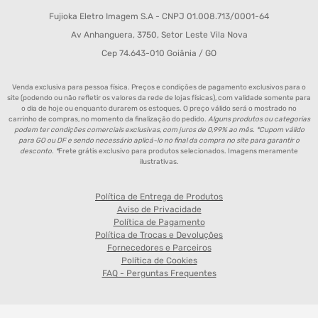
Fujioka Eletro Imagem S.A - CNPJ 01.008.713/0001-64
Av Anhanguera, 3750, Setor Leste Vila Nova
Cep 74.643-010 Goiânia / GO
Venda exclusiva para pessoa física. Preços e condições de pagamento exclusivos para o
site (podendo ou não refletir os valores da rede de lojas físicas), com validade somente para
o dia de hoje ou enquanto durarem os estoques. O preço válido será o mostrado no
carrinho de compras, no momento da finalização do pedido.
Alguns produtos ou categorias
podem ter condições comerciais exclusivas, com juros de 0,99% ao mês. *Cupom válido
para GO ou DF e sendo necessário aplicá-lo no final da compra no site para garantir o
desconto. *
Frete grátis exclusivo para produtos selecionados. Imagens meramente
ilustrativas.
Política de Entrega de Produtos
Aviso de Privacidade
Política de Pagamento
Política de Trocas e Devoluções
Fornecedores e Parceiros
Política de Cookies
FAQ - Perguntas Frequentes