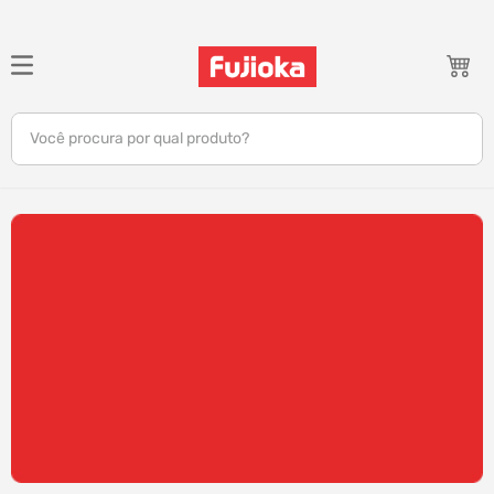
TERMOS MAIS BUSCADOS
1
º
celular
Você procura por qual produto?
2
º
tv
3
º
gamer
4
º
ar condicionado
5
º
tablet
6
º
impressora
7
º
monitor
8
º
bambu lab
9
º
câmera
10
º
fone ouvido