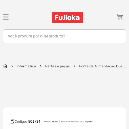
TERMOS MAIS BUSCADOS
1
º
notebook
Você procura por qual produto?
2
º
celular
3
º
tv
4
º
gamer
Informática
Partes e peças
Fonte de Alimentação Duex
5
º
jbl
600W DX600FSE PFC
6
º
tablet
7
º
ar condicionado
8
º
impressora
9
º
monitor
10
º
caixa som
Código:
801734
|
Marca:
Duex
Produto vendido por:
Fujioka