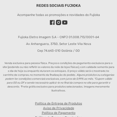
REDES SOCIAIS FUJIOKA
Acompanhe todas as promoções e novidades do Fujioka
Fujioka Eletro Imagem S.A - CNPJ 01.008.713/0001-64
Av Anhanguera, 3750, Setor Leste Vila Nova
Cep 74.643-010 Goiânia / GO
Venda exclusiva para pessoa física. Preços e condições de pagamento exclusivos para o
site (podendo ou não refletir os valores da rede de lojas físicas), com validade somente para
o dia de hoje ou enquanto durarem os estoques. O preço válido será o mostrado no
carrinho de compras, no momento da finalização do pedido.
Alguns produtos ou categorias
podem ter condições comerciais exclusivas, com juros de 0,99% ao mês. *Cupom válido
para GO ou DF e sendo necessário aplicá-lo no final da compra no site para garantir o
desconto. *
Frete grátis exclusivo para produtos selecionados. Imagens meramente
ilustrativas.
Política de Entrega de Produtos
Aviso de Privacidade
Política de Pagamento