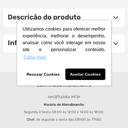
Descrição do produto
Utilizamos cookies para oferecer melhor
experiência, melhorar o desempenho,
Informações Técnicas
analisar como você interage em nosso
site e personalizar conteúdo.
Saiba mais
Recusar Cookies
Aceitar Cookies
CENTRAL DE ATENDIMENTO
sac@fujioka.inf.br
Horário de Atendimento:
Segunda à Sexta 08:00 às 12:00 e 14:00 às 18:00;
Chat
: de segunda a sexta das 08h00 às 17h50;