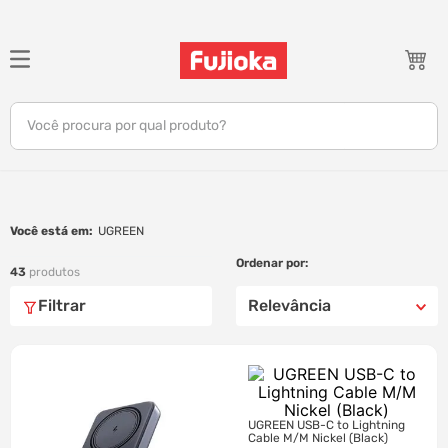
TERMOS MAIS BUSCADOS
1
º
notebook
Você procura por qual produto?
2
º
celular
3
º
tv
4
º
gamer
UGREEN
5
º
jbl
43
produtos
6
º
tablet
Filtrar
Relevância
7
º
ar condicionado
8
º
impressora
9
º
monitor
10
º
caixa som
UGREEN USB-C to Lightning
Cable M/M Nickel (Black)