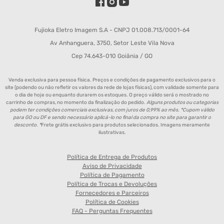
Fujioka Eletro Imagem S.A - CNPJ 01.008.713/0001-64
Av Anhanguera, 3750, Setor Leste Vila Nova
Cep 74.643-010 Goiânia / GO
Venda exclusiva para pessoa física. Preços e condições de pagamento exclusivos para o
site (podendo ou não refletir os valores da rede de lojas físicas), com validade somente para
o dia de hoje ou enquanto durarem os estoques. O preço válido será o mostrado no
carrinho de compras, no momento da finalização do pedido.
Alguns produtos ou categorias
podem ter condições comerciais exclusivas, com juros de 0,99% ao mês. *Cupom válido
para GO ou DF e sendo necessário aplicá-lo no final da compra no site para garantir o
desconto. *
Frete grátis exclusivo para produtos selecionados. Imagens meramente
ilustrativas.
Política de Entrega de Produtos
Aviso de Privacidade
Política de Pagamento
Política de Trocas e Devoluções
Fornecedores e Parceiros
Política de Cookies
FAQ - Perguntas Frequentes