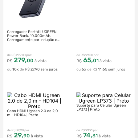
Carregador Portátil UGREEN
Power Bank, 10.000mAh,
Carregamento por Indução e
Fast Charge | Preto
R$
299
,
00
R$
99
,
00
279
,
65
,
00
01
R$
à vista
R$
à vista
10
R$
27
,
90
6
R$
11
,
65
Suporte para Celular Ugreen
LP373 | Preto
Cabo HDMI Ugreen 2.0 de 2,0
m - HD104 | Preto
R$
39
,
90
R$
99
,
91
29
,
74
,
90
31
R$
à vista
R$
à vista