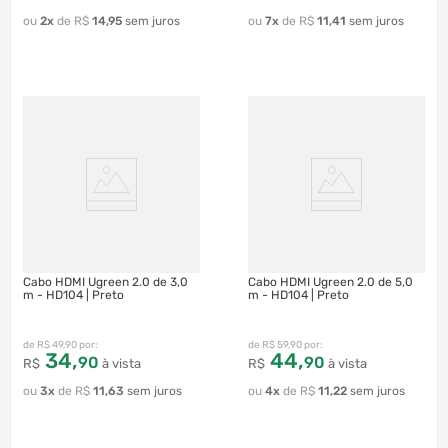
2
R$
14
,
95
7
R$
11
,
41
Cabo HDMI Ugreen 2.0 de 3,0
Cabo HDMI Ugreen 2.0 de 5,0
m - HD104 | Preto
m - HD104 | Preto
R$
49
,
90
R$
59
,
90
34
,
44
,
90
90
R$
à vista
R$
à vista
3
R$
11
,
63
4
R$
11
,
22