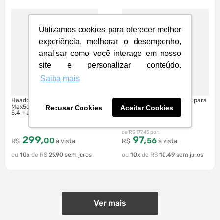
Utilizamos cookies para oferecer melhor
experiência, melhorar o desempenho,
analisar como você interage em nosso
site e personalizar conteúdo.
Saiba mais
Headphone UGREEN HiTune
Adaptador Ugreen USB-C para
Max5c, Hybrid ANC, Bluetooth
HDMI F - CM297
Recusar Cookies
Aceitar Cookies
5.4 + LDAC, Drivers de 40mm |
Preto
R$
177
,
45
299
,
97
,
00
56
R$
à vista
R$
à vista
10
R$
29
,
90
10
R$
10
,
49