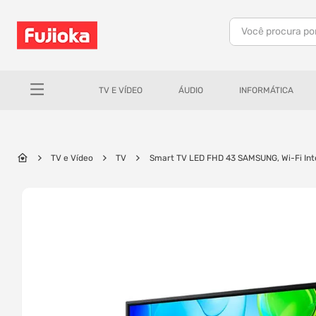
Você procura po
TERMOS MAIS BUSCADOS
1
º
celular
TV E VÍDEO
ÁUDIO
INFORMÁTICA
2
º
tv
3
º
gamer
4
º
ar condicionado
TV e Vídeo
TV
Smart TV LED FHD 43 SAMSUNG, Wi-Fi In
5
º
tablet
6
º
impressora
7
º
monitor
8
º
caixa som
9
º
bambu lab
10
º
fone