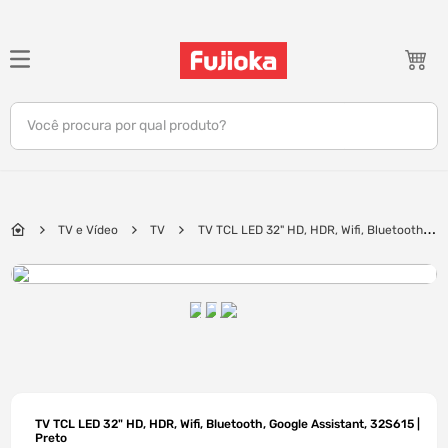
TERMOS MAIS BUSCADOS
1
º
notebook
Você procura por qual produto?
2
º
tv
3
º
gamer
4
º
jbl
TV e Vídeo
TV
TV TCL LED 32" HD, HDR, Wifi, Bluetooth,
5
º
tablet
Google Assistant, 32S615 | Preto
6
º
ar condicionado
7
º
impressora
8
º
monitor
9
º
caixa som
10
º
fone
TV TCL LED 32" HD, HDR, Wifi, Bluetooth, Google Assistant, 32S615 |
Preto