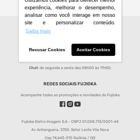
Utilizamos cookies para oferecer melhor
experiência, melhorar o desempenho,
analisar como você interage em nosso
site e personalizar conteúdo.
CENTRAL DE ATENDIMENTO
Saiba mais
sac@fujioka.inf.br
Recusar Cookies
Aceitar Cookies
Horário de Atendimento:
Segunda à Sexta 08:00 às 12:00 e 14:00 às 18:00;
Chat
: de segunda a sexta das 08h00 às 17h50;
REDES SOCIAIS FUJIOKA
Acompanhe todas as promoções e novidades do Fujioka
Fujioka Eletro Imagem S.A - CNPJ 01.008.713/0001-64
Av Anhanguera, 3750, Setor Leste Vila Nova
Cep 74.643-010 Goiânia / GO