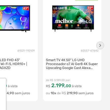
61521-110109
60557-67642
QLED FHD 43"
Smart TV 4K 50" LG UHD
i-Fi 5, HDR10+ |
Processador α7 AI Ger8 4K Super
AGXZD
Upscaling Google Cast Alexa
Integrado Controle AI Smart
Magic WebOS 25 | 50UA8550PSA
0
R$
3
.
189
,
00
9
,
2
.
199
,
00
00
à vista
R$
à vista
R$
174
,
90
10
R$
219
,
90