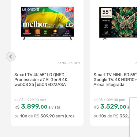
61786-130101
Smart TV 4K 65" LG QNED,
Smart TV MINILED 55"
Processador a7 AI Gen8 4K,
Google TV, 4K HDR10+
webOS 25 | 65QNED73ASA
Alexa Integrada
R$
4
.
999
,
00
R$
4
.
099
,
00
3
.
899
,
3
.
529
,
00
00
R$
à vista
R$
à vis
10
R$
389
,
90
10
R$
352
,
90