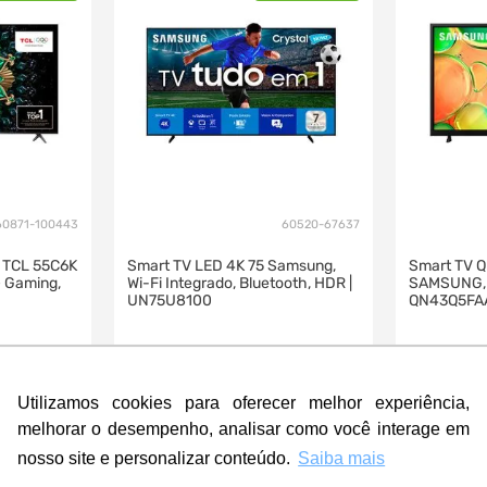
60871-100443
60520-67637
 TCL 55C6K
Smart TV LED 4K 75 Samsung,
Smart TV 
 Gaming,
Wi-Fi Integrado, Bluetooth, HDR |
SAMSUNG, W
UN75U8100
QN43Q5FA
R$
6
.
859
,
00
R$
2
.
259
,
0
4
.
949
,
1
.
74
00
ta
R$
à vista
R$
Utilizamos cookies para oferecer melhor experiência,
10
R$
494
,
90
10
melhorar o desempenho, analisar como você interage em
nosso site e personalizar conteúdo.
Saiba mais