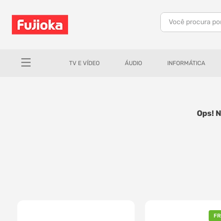
Você procura po
TERMOS MAIS BUSCADOS
1
º
notebook
TV E VÍDEO
ÁUDIO
INFORMÁTICA
2
º
tv
3
º
gamer
4
º
jbl
Ops! 
5
º
tablet
6
º
ar condicionado
7
º
impressora
8
º
monitor
9
º
caixa som
10
º
fone
FR