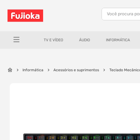
Você procura po
TERMOS MAIS BUSCADOS
1
º
notebook
TV E VÍDEO
ÁUDIO
INFORMÁTICA
2
º
celular
3
º
tv
4
º
gamer
Informática
Acessórios e suprimentos
Teclado Mecâni
5
º
jbl
6
º
tablet
7
º
ar condicionado
8
º
impressora
9
º
monitor
10
º
caixa som