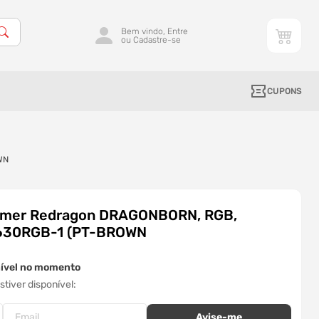
Bem vindo, Entre
ou Cadastre-se
CUPONS
WN
Gamer Redragon DRAGONBORN, RGB,
630RGB-1 (PT-BROWN
nível no momento
tiver disponível