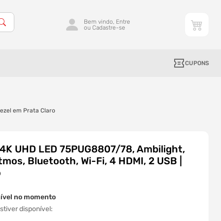
Bem vindo, Entre
ou Cadastre-se
CUPONS
Bezel em Prata Claro
" 4K UHD LED 75PUG8807/78, Ambilight,
tmos, Bluetooth, Wi-Fi, 4 HDMI, 2 USB |
o
nível no momento
tiver disponível