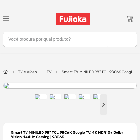
TERMOS MAIS BUSCADOS
1
º
celular
Você procura por qual produto?
2
º
tv
3
º
gamer
4
º
ar condicionado
TV e Vídeo
TV
Smart TV MINILED 98" TCL 98C6K Google
5
º
tablet
TV, 4K HDR10+ Dolby Vision, 144Hz Gaming | 98C6K
6
º
impressora
7
º
monitor
8
º
caixa som
9
º
bambu lab
10
º
fone
Smart TV MINILED 98" TCL 98C6K Google TV, 4K HDR10+ Dolby
Vision, 144Hz Gaming | 98C6K