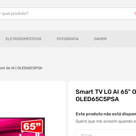
r qual produto?
ELETRODOMÉSTICOS
FOTOGRAFIA
GAMER
 webOS 25, Chatbot de IA | OLED65C5PSA
Smart TV LG AI 65" O
OLED65C5PSA
Este produto não está dispo
Quero que me avisem quando es