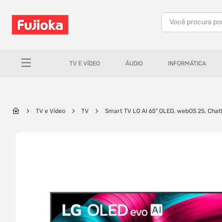
Você procura po
TERMOS MAIS BUSCADOS
1
º
celular
TV E VÍDEO
ÁUDIO
INFORMÁTICA
2
º
tv
3
º
gamer
4
º
ar condicionado
TV e Vídeo
TV
Smart TV LG AI 65" OLED,
5
º
tablet
6
º
impressora
7
º
monitor
8
º
bambu lab
9
º
câmera
10
º
fone ouvido