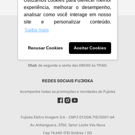
Utilizamos cookies para oferecer melhor
experiência, melhorar o desempenho,
analisar como você interage em nosso
site e personalizar conteúdo.
CENTRAL DE ATENDIMENTO
Saiba mais
sac@fujioka.inf.br
Recusar Cookies
Aceitar Cookies
Horário de Atendimento:
Segunda à Sexta 08:00 às 12:00 e 14:00 às 18:00;
Chat
: de segunda a sexta das 08h00 às 17h50;
REDES SOCIAIS FUJIOKA
Acompanhe todas as promoções e novidades do Fujioka
Fujioka Eletro Imagem S.A - CNPJ 01.008.713/0001-64
Av Anhanguera, 3750, Setor Leste Vila Nova
Cep 74.643-010 Goiânia / GO