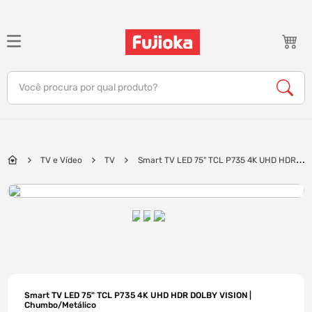
TERMOS MAIS BUSCADOS
1
º
notebook
Você procura por qual produto?
2
º
celular
3
º
tv
4
º
gamer
TV e Vídeo
TV
Smart TV LED 75" TCL P735 4K UHD HDR
5
º
jbl
DOLBY VISION | Chumbo/Metálico
6
º
tablet
7
º
ar condicionado
8
º
impressora
9
º
monitor
10
º
caixa som
Smart TV LED 75" TCL P735 4K UHD HDR DOLBY VISION |
Chumbo/Metálico