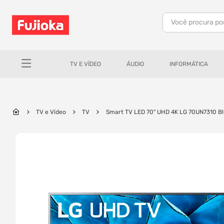
Você procura po
TERMOS MAIS BUSCADOS
1
º
notebook
TV E VÍDEO
ÁUDIO
INFORMÁTICA
2
º
celular
3
º
tv
4
º
gamer
TV e Vídeo
TV
Smart TV LED 70" UHD 4K LG 70UN7310 Bluet
5
º
jbl
6
º
tablet
7
º
ar condicionado
8
º
impressora
9
º
monitor
10
º
caixa som