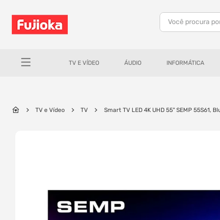
Você procura po
TERMOS MAIS BUSCADOS
1
º
notebook
TV E VÍDEO
ÁUDIO
INFORMÁTICA
2
º
tv
3
º
gamer
4
º
jbl
TV e Vídeo
TV
Smart TV LED 4K UHD 55" SEMP 55S61, Blu
5
º
tablet
6
º
ar condicionado
7
º
impressora
8
º
monitor
9
º
caixa som
10
º
fone