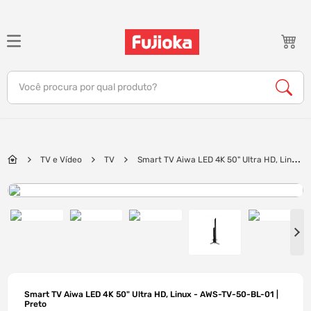
TERMOS MAIS BUSCADOS
1
º
notebook
Você procura por qual produto?
2
º
celular
3
º
tv
4
º
gamer
TV e Vídeo
TV
Smart TV Aiwa LED 4K 50" Ultra HD, Linux
5
º
jbl
- AWS-TV-50-BL-01 | Preto
6
º
tablet
7
º
ar condicionado
8
º
impressora
9
º
monitor
10
º
caixa som
Smart TV Aiwa LED 4K 50" Ultra HD, Linux - AWS-TV-50-BL-01 |
Preto