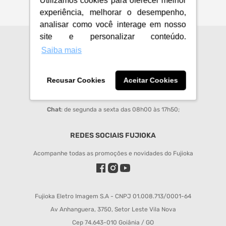
Utilizamos cookies para oferecer melhor
experiência, melhorar o desempenho,
analisar como você interage em nosso
site e personalizar conteúdo.
CENTRAL DE ATENDIMENTO
Saiba mais
sac@fujioka.inf.br
Recusar Cookies
Aceitar Cookies
Horário de Atendimento:
Segunda à Sexta 08:00 às 12:00 e 14:00 às 18:00;
Chat
: de segunda a sexta das 08h00 às 17h50;
REDES SOCIAIS FUJIOKA
Acompanhe todas as promoções e novidades do Fujioka
Fujioka Eletro Imagem S.A - CNPJ 01.008.713/0001-64
Av Anhanguera, 3750, Setor Leste Vila Nova
Cep 74.643-010 Goiânia / GO