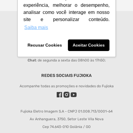
experiência, melhorar o desempenho,
analisar como você interage em nosso
site e personalizar conteúdo.
CENTRAL DE ATENDIMENTO
Saiba mais
sac@fujioka.inf.br
Horário de Atendimento:
Recusar Cookies
Aceitar Cookies
Segunda à Sexta 08:00 às 12:00 e 14:00 às 18:00;
Chat
: de segunda a sexta das 08h00 às 17h50;
REDES SOCIAIS FUJIOKA
Acompanhe todas as promoções e novidades do Fujioka
Fujioka Eletro Imagem S.A - CNPJ 01.008.713/0001-64
Av Anhanguera, 3750, Setor Leste Vila Nova
Cep 74.643-010 Goiânia / GO