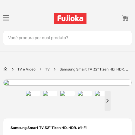
TERMOS MAIS BUSCADOS
1
º
celular
Você procura por qual produto?
2
º
tv
3
º
gamer
4
º
ar condicionado
TV e Vídeo
TV
Samsung Smart TV 32" Tizen HD, HDR, Wi-
5
º
tablet
Fi
6
º
impressora
7
º
monitor
8
º
caixa som
9
º
bambu lab
10
º
fone
Samsung Smart TV 32" Tizen HD, HDR, Wi-Fi