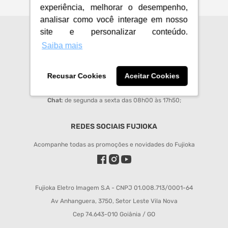
experiência, melhorar o desempenho,
analisar como você interage em nosso
site e personalizar conteúdo.
CENTRAL DE ATENDIMENTO
Saiba mais
sac@fujioka.inf.br
Horário de Atendimento:
Recusar Cookies
Aceitar Cookies
Segunda à Sexta 08:00 às 12:00 e 14:00 às 18:00;
Chat
: de segunda a sexta das 08h00 às 17h50;
REDES SOCIAIS FUJIOKA
Acompanhe todas as promoções e novidades do Fujioka
Fujioka Eletro Imagem S.A - CNPJ 01.008.713/0001-64
Av Anhanguera, 3750, Setor Leste Vila Nova
Cep 74.643-010 Goiânia / GO