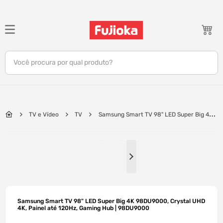
TERMOS MAIS BUSCADOS
1
º
notebook
Você procura por qual produto?
2
º
tv
3
º
gamer
4
º
jbl
TV e Vídeo
TV
Samsung Smart TV 98" LED Super Big 4K
5
º
tablet
98DU9000, Crystal UHD 4K, Painel até 120Hz, Gaming Hub | 98DU9000
6
º
ar condicionado
7
º
impressora
8
º
monitor
9
º
caixa som
Samsung Smart TV 98" LED Super Big 4K 98DU9000, Crystal UHD
10
º
fone
4K, Painel até 120Hz, Gaming Hub | 98DU9000