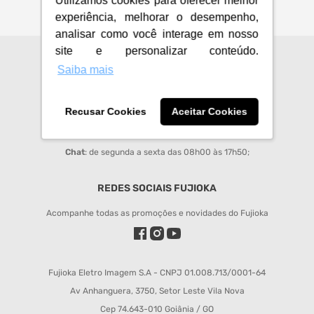
Utilizamos cookies para oferecer melhor
experiência, melhorar o desempenho,
analisar como você interage em nosso
site e personalizar conteúdo.
CENTRAL DE ATENDIMENTO
Saiba mais
sac@fujioka.inf.br
Recusar Cookies
Aceitar Cookies
Horário de Atendimento:
Segunda à Sexta 08:00 às 12:00 e 14:00 às 18:00;
Chat
: de segunda a sexta das 08h00 às 17h50;
REDES SOCIAIS FUJIOKA
Acompanhe todas as promoções e novidades do Fujioka
Fujioka Eletro Imagem S.A - CNPJ 01.008.713/0001-64
Av Anhanguera, 3750, Setor Leste Vila Nova
Cep 74.643-010 Goiânia / GO