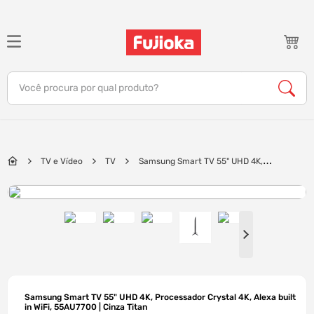
TERMOS MAIS BUSCADOS
1
º
notebook
Você procura por qual produto?
2
º
celular
3
º
tv
4
º
gamer
TV e Vídeo
TV
Samsung Smart TV 55" UHD 4K,
5
º
jbl
Processador Crystal 4K, Alexa built in WiFi, 55AU7700 | Cinza Titan
6
º
tablet
7
º
ar condicionado
8
º
impressora
9
º
monitor
10
º
caixa som
Samsung Smart TV 55" UHD 4K, Processador Crystal 4K, Alexa built
in WiFi, 55AU7700 | Cinza Titan