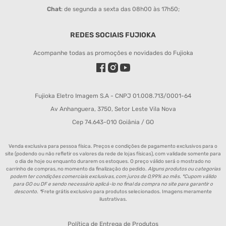
Chat
: de segunda a sexta das 08h00 às 17h50;
REDES SOCIAIS FUJIOKA
Acompanhe todas as promoções e novidades do Fujioka
Fujioka Eletro Imagem S.A - CNPJ 01.008.713/0001-64
Av Anhanguera, 3750, Setor Leste Vila Nova
Cep 74.643-010 Goiânia / GO
Venda exclusiva para pessoa física. Preços e condições de pagamento exclusivos para o
site (podendo ou não refletir os valores da rede de lojas físicas), com validade somente para
o dia de hoje ou enquanto durarem os estoques. O preço válido será o mostrado no
carrinho de compras, no momento da finalização do pedido.
Alguns produtos ou categorias
podem ter condições comerciais exclusivas, com juros de 0,99% ao mês. *Cupom válido
para GO ou DF e sendo necessário aplicá-lo no final da compra no site para garantir o
desconto. *
Frete grátis exclusivo para produtos selecionados. Imagens meramente
ilustrativas.
Política de Entrega de Produtos