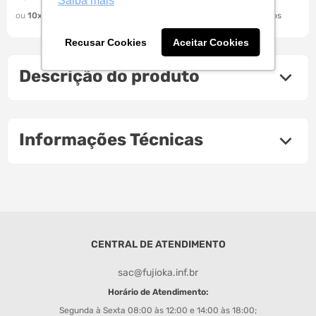
Saiba mais
10
R$
11
,
99
10
R$
17
,
90
Recusar Cookies
Aceitar Cookies
Descrição do produto
Informações Técnicas
CENTRAL DE ATENDIMENTO
sac@fujioka.inf.br
Horário de Atendimento:
Segunda à Sexta 08:00 às 12:00 e 14:00 às 18:00;