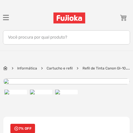
TERMOS MAIS BUSCADOS
1
º
notebook
Você procura por qual produto?
2
º
celular
3
º
tv
4
º
gamer
Informática
Cartucho e refil
Refil de Tinta Canon GI-10 B
5
º
jbl
| Preto
6
º
tablet
7
º
ar condicionado
8
º
impressora
9
º
monitor
10
º
caixa som
7% OFF