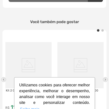
Você também pode gostar
Utilizamos cookies para oferecer melhor
experiência, melhorar o desempenho,
Kit 2 Garrafas Pretas Epson T544
Refil de Tinta ChromaLife 100
Canon GI-13 60 ml | Preto
analisar como você interage em nosso
site e personalizar conteúdo.
111
,
166
,
51
47
R$
à vista
R$
à vista