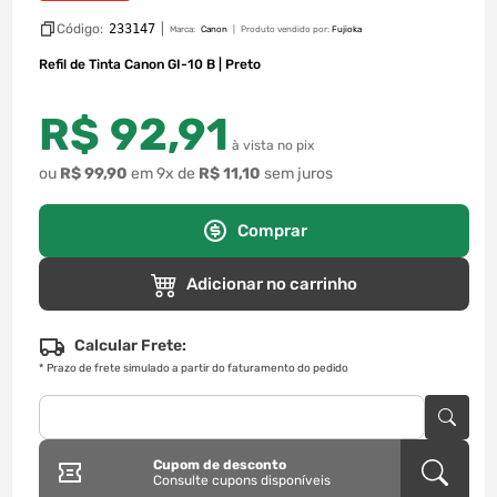
Código:
233147
|
Marca:
Canon
Produto vendido por:
Fujioka
Refil de Tinta Canon GI-10 B | Preto
R$
92
,
91
à vista no pix
ou
R$
99
,
90
em
9
x de
R$
11
,
10
sem juros
Comprar
Adicionar no carrinho
Calcular Frete:
*
Prazo de frete simulado a partir do faturamento do pedido
Cupom de desconto
Consulte cupons disponíveis