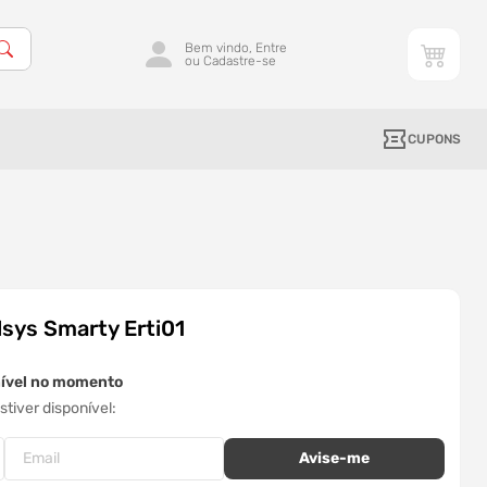
Bem vindo, Entre
ou Cadastre-se
CUPONS
lsys Smarty Erti01
nível no momento
tiver disponível