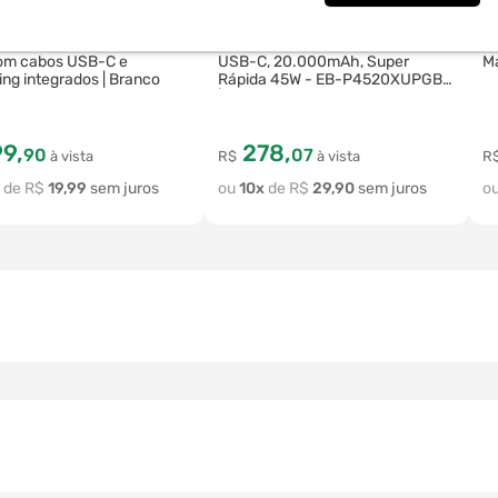
61417-284164
59287-284047
ador portátil HREBOS PB-
Carregador Portátil Samsung 3x
Su
com cabos USB-C e
USB-C, 20.000mAh, Super
Ma
ing integrados | Branco
Rápida 45W - EB-P4520XUPGBR
| Bege
99
,
278
,
90
07
à vista
R$
à vista
R
R$
19
,
99
10
R$
29
,
90