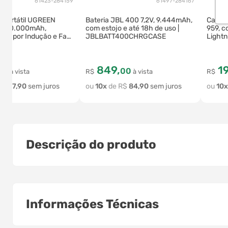
61423-284159
61497-284167
 Portátil UGREEN
Bateria JBL 400 7,2V, 9.444mAh,
Carreg
k, 10.000mAh,
com estojo e até 18h de uso |
959, 
to por Indução e Fast
JBLBATT400CHRGCASE
Lightn
reto
849
,
1
00
00
à vista
R$
à vista
R$
R$
27
,
90
10
R$
84
,
90
10
Descrição do produto
Informações Técnicas