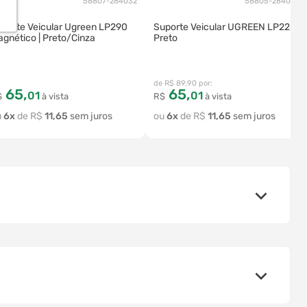
58807-284032
58805-284030
porte Veicular Ugreen LP290
Suporte Veicular UGREEN LP228 |
gnético | Preto/Cinza
Preto
R$
89
,
90
65
,
65
,
01
01
$
à vista
R$
à vista
6
R$
11
,
65
6
R$
11
,
65