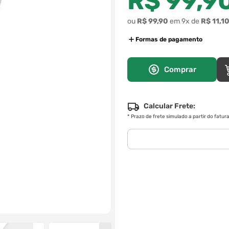
R$
99
,
9
ou
R$
99
,
90
em
9
x de
R$
11
,
1
Formas de pagamento
Comprar
Calcular Frete:
*
Prazo de frete simulado a partir do fatu