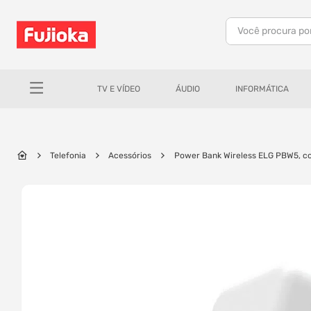
Você procura po
TERMOS MAIS BUSCADOS
1
º
notebook
TV E VÍDEO
ÁUDIO
INFORMÁTICA
2
º
celular
3
º
tv
4
º
gamer
Telefonia
Acessórios
Power Bank Wireless ELG PBW5, c
5
º
jbl
6
º
tablet
7
º
ar condicionado
8
º
impressora
9
º
monitor
10
º
caixa som