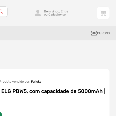
Bem vindo, Entre
ou Cadastre-se
CUPONS
Produto vendido por:
Fujioka
s ELG PBW5, com capacidade de 5000mAh |