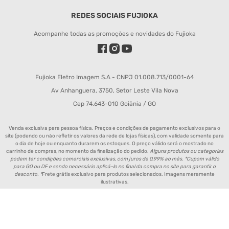
REDES SOCIAIS FUJIOKA
Acompanhe todas as promoções e novidades do Fujioka
Fujioka Eletro Imagem S.A - CNPJ 01.008.713/0001-64
Av Anhanguera, 3750, Setor Leste Vila Nova
Cep 74.643-010 Goiânia / GO
Venda exclusiva para pessoa física. Preços e condições de pagamento exclusivos para o
site (podendo ou não refletir os valores da rede de lojas físicas), com validade somente para
o dia de hoje ou enquanto durarem os estoques. O preço válido será o mostrado no
carrinho de compras, no momento da finalização do pedido.
Alguns produtos ou categorias
podem ter condições comerciais exclusivas, com juros de 0,99% ao mês. *Cupom válido
para GO ou DF e sendo necessário aplicá-lo no final da compra no site para garantir o
desconto. *
Frete grátis exclusivo para produtos selecionados. Imagens meramente
ilustrativas.
Política de Entrega de Produtos
Aviso de Privacidade
Política de Pagamento