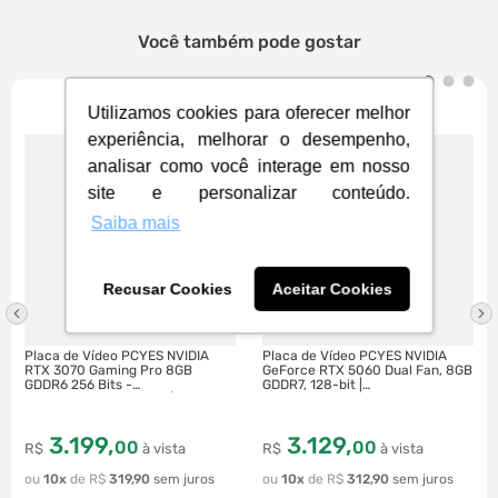
Você também pode gostar
Utilizamos cookies para oferecer melhor
experiência, melhorar o desempenho,
analisar como você interage em nosso
site e personalizar conteúdo.
Saiba mais
Recusar Cookies
Aceitar Cookies
Placa de Vídeo PCYES NVIDIA
Placa de Vídeo PCYES NVIDIA
RTX 3070 Gaming Pro 8GB
GeForce RTX 5060 Dual Fan, 8GB
GDDR6 256 Bits -
GDDR7, 128-bit |
PRTX3070GP8DR6256 | Grafite
PVRTX5060B2F128
3
.
199
,
3
.
129
,
00
00
R$
à vista
R$
à vista
10
R$
319
,
90
10
R$
312
,
90