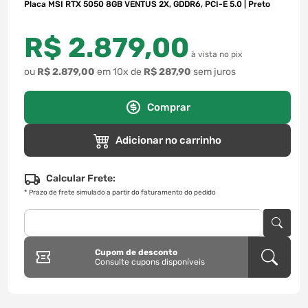
Placa MSI RTX 5050 8GB VENTUS 2X, GDDR6, PCI-E 5.0 | Preto
R$
2
.
879
,
00
à vista no pix
ou
R$
2
.
879
,
00
em
10
x de
R$
287
,
90
sem juros
Comprar
Adicionar no carrinho
Calcular Frete:
*
Prazo de frete simulado a partir do faturamento do pedido
Cupom de desconto
Consulte cupons disponíveis