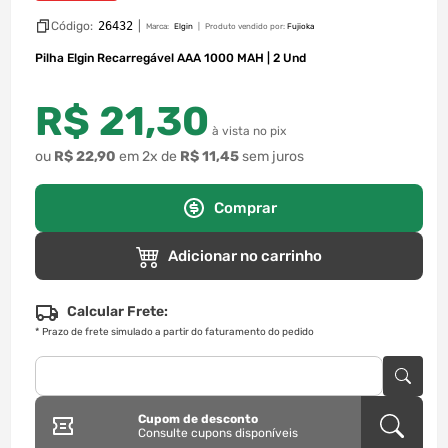
Código:
26432
|
Marca:
Elgin
Produto vendido por:
Fujioka
Pilha Elgin Recarregável AAA 1000 MAH | 2 Und
R$
21
,
30
à vista no pix
ou
R$
22
,
90
em
2
x de
R$
11
,
45
sem juros
Comprar
Adicionar no carrinho
Calcular Frete:
*
Prazo de frete simulado a partir do faturamento do pedido
Cupom de desconto
Consulte cupons disponíveis