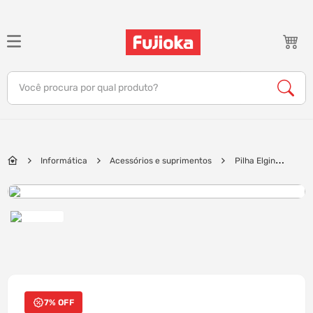
TERMOS MAIS BUSCADOS
1
º
notebook
Você procura por qual produto?
2
º
celular
3
º
tv
4
º
gamer
Informática
Acessórios e suprimentos
Pilha Elgin
5
º
jbl
Recarregável AAA 1000 MAH | 2 Und
6
º
tablet
7
º
ar condicionado
8
º
impressora
9
º
monitor
10
º
caixa som
7% OFF