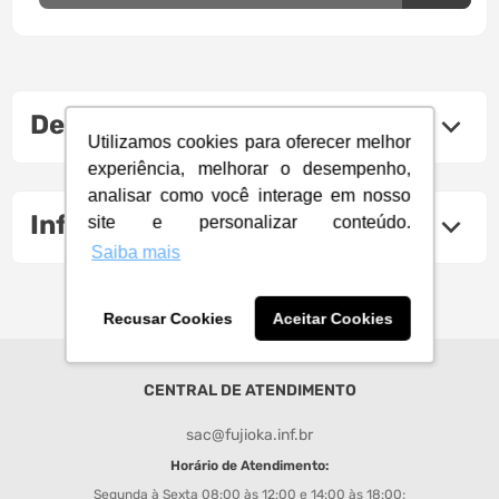
Descrição do produto
Utilizamos cookies para oferecer melhor
experiência, melhorar o desempenho,
analisar como você interage em nosso
Informações Técnicas
site e personalizar conteúdo.
Saiba mais
Recusar Cookies
Aceitar Cookies
CENTRAL DE ATENDIMENTO
sac@fujioka.inf.br
Horário de Atendimento:
Segunda à Sexta 08:00 às 12:00 e 14:00 às 18:00;