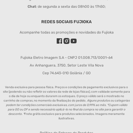
Chat
: de segunda a sexta das 08h00 às 17h50;
REDES SOCIAIS FUJIOKA
Acompanhe todas as promoções e novidades do Fujioka
Fujioka Eletro Imagem S.A - CNPJ 01.008.713/0001-64
Av Anhanguera, 3750, Setor Leste Vila Nova
Cep 74.643-010 Goiânia / GO
Venda exclusiva para pessoa física. Preços e condições de pagamento exclusivos para o
site (podendo ou não refletir os valores da rede de lojas físicas), com validade somente para
o dia de hoje ou enquanto durarem os estoques. O preço válido será o mostrado no
carrinho de compras, no momento da finalização do pedido.
Alguns produtos ou categorias
podem ter condições comerciais exclusivas, com juros de 0,99% ao mês. *Cupom válido
para GO ou DF e sendo necessário aplicá-lo no final da compra no site para garantir o
desconto. *
Frete grátis exclusivo para produtos selecionados. Imagens meramente
ilustrativas.