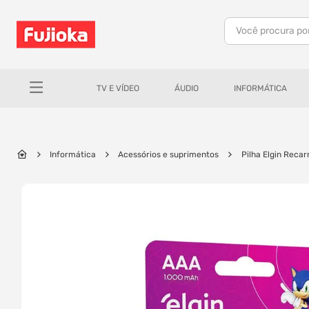
Você procura po
TERMOS MAIS BUSCADOS
1
º
notebook
TV E VÍDEO
ÁUDIO
INFORMÁTICA
2
º
celular
3
º
tv
4
º
gamer
Informática
Acessórios e suprimentos
Pilha Elgin Reca
5
º
jbl
6
º
tablet
7
º
ar condicionado
8
º
impressora
9
º
monitor
10
º
caixa som