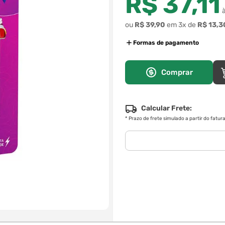
R$
37
,
11
à
ou
R$
39
,
90
em
3
x de
R$
13
,
3
Formas de pagamento
Comprar
Calcular Frete:
*
Prazo de frete simulado a partir do fatu