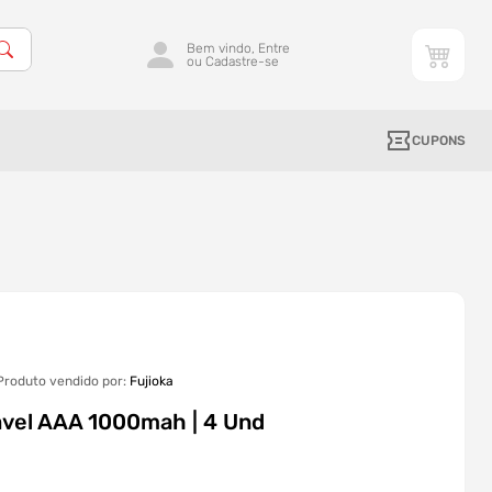
Bem vindo, Entre
ou Cadastre-se
CUPONS
Produto vendido por:
Fujioka
gavel AAA 1000mah | 4 Und