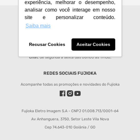
experiência, melhorar o desempenho,
analisar como você interage em nosso
site e personalizar conteúdo.
CENTRAL DE ATENDIMENTO
Saiba mais
sac@fujioka.inf.br
Horário de Atendimento:
Recusar Cookies
Aceitar Cookies
Segunda à Sexta 08:00 às 12:00 e 14:00 às 18:00;
Chat
: de segunda a sexta das 08h00 às 17h50;
REDES SOCIAIS FUJIOKA
Acompanhe todas as promoções e novidades do Fujioka
Fujioka Eletro Imagem S.A - CNPJ 01.008.713/0001-64
Av Anhanguera, 3750, Setor Leste Vila Nova
Cep 74.643-010 Goiânia / GO