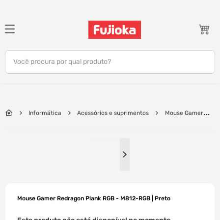
TERMOS MAIS BUSCADOS
1
º
notebook
Você procura por qual produto?
2
º
celular
3
º
tv
4
º
gamer
Informática
Acessórios e suprimentos
Mouse Gamer
5
º
jbl
Redragon Plank RGB - M812-RGB | Preto
6
º
tablet
7
º
ar condicionado
8
º
impressora
9
º
monitor
Mouse Gamer Redragon Plank RGB - M812-RGB | Preto
10
º
caixa som