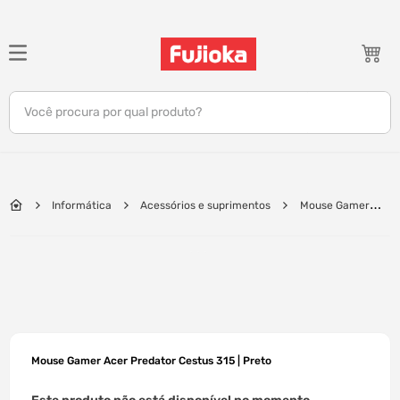
TERMOS MAIS BUSCADOS
1
º
notebook
Você procura por qual produto?
2
º
tv
3
º
gamer
4
º
jbl
Informática
Acessórios e suprimentos
Mouse Gamer
5
º
tablet
Acer Predator Cestus 315 | Preto
6
º
ar condicionado
7
º
impressora
8
º
monitor
9
º
caixa som
Mouse Gamer Acer Predator Cestus 315 | Preto
10
º
fone