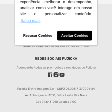
experiência, melhorar o desempenho,
analisar como você interage em nosso
site e personalizar conteúdo.
CENTRAL DE ATENDIMENTO
Saiba mais
sac@fujioka.inf.br
Horário de Atendimento:
Recusar Cookies
Aceitar Cookies
Segunda à Sexta 08:00 às 12:00 e 14:00 às 18:00;
Chat
: de segunda a sexta das 08h00 às 17h50;
REDES SOCIAIS FUJIOKA
Acompanhe todas as promoções e novidades do Fujioka
Fujioka Eletro Imagem S.A - CNPJ 01.008.713/0001-64
Av Anhanguera, 3750, Setor Leste Vila Nova
Cep 74.643-010 Goiânia / GO