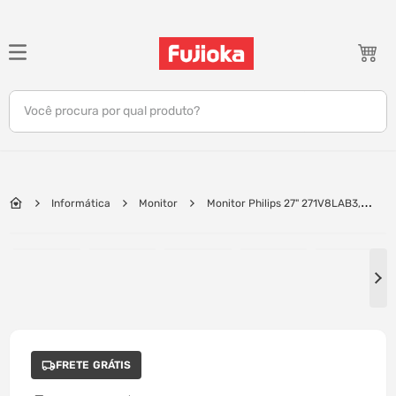
TERMOS MAIS BUSCADOS
1
º
notebook
Você procura por qual produto?
2
º
celular
3
º
tv
4
º
gamer
Informática
Monitor
Monitor Philips 27" 271V8LAB3,
5
º
jbl
120Hz/1ms MPRT, Adaptive-Sync | Preto
6
º
tablet
7
º
ar condicionado
8
º
impressora
9
º
monitor
FRETE GRÁTIS
10
º
caixa som