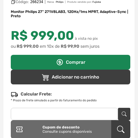
Código:
266234
|
Marca:
Philips
Produto vendido por:
Fujioka
Monitor Philips 27" 271V8LAB3, 120Hz/1ms MPRT, Adaptive-Sync |
Preto
R$
999
,
00
à vista no pix
ou
R$
999
,
00
em
10
x de
R$
99
,
90
sem juros
Comprar
Adicionar no carrinho
Calcular Frete:
*
Prazo de frete simulado a partir do faturamento do pedido
Cupom de desconto
Consulte cupons disponíveis