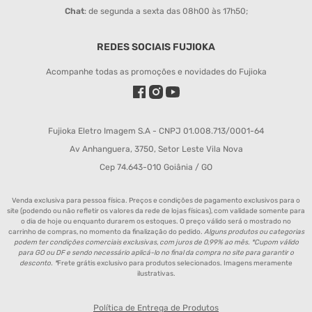
Chat
: de segunda a sexta das 08h00 às 17h50;
REDES SOCIAIS FUJIOKA
Acompanhe todas as promoções e novidades do Fujioka
Fujioka Eletro Imagem S.A - CNPJ 01.008.713/0001-64
Av Anhanguera, 3750, Setor Leste Vila Nova
Cep 74.643-010 Goiânia / GO
Venda exclusiva para pessoa física. Preços e condições de pagamento exclusivos para o
site (podendo ou não refletir os valores da rede de lojas físicas), com validade somente para
o dia de hoje ou enquanto durarem os estoques. O preço válido será o mostrado no
carrinho de compras, no momento da finalização do pedido.
Alguns produtos ou categorias
podem ter condições comerciais exclusivas, com juros de 0,99% ao mês. *Cupom válido
para GO ou DF e sendo necessário aplicá-lo no final da compra no site para garantir o
desconto. *
Frete grátis exclusivo para produtos selecionados. Imagens meramente
ilustrativas.
Política de Entrega de Produtos