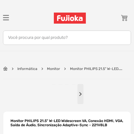
TERMOS MAIS BUSCADOS
1
º
notebook
Você procura por qual produto?
2
º
celular
3
º
tv
4
º
gamer
Informática
Monitor
Monitor PHILIPS 21.5" W-LED
5
º
jbl
Widescreen VA, Conexão HDMI, VGA, Saída de Áudio, Sincronização
Adaptive-Sync - 221V8LB
6
º
tablet
7
º
ar condicionado
8
º
impressora
9
º
monitor
Monitor PHILIPS 21.5" W-LED Widescreen VA, Conexão HDMI, VGA,
10
º
caixa som
Saída de Áudio, Sincronização Adaptive-Sync - 221V8LB