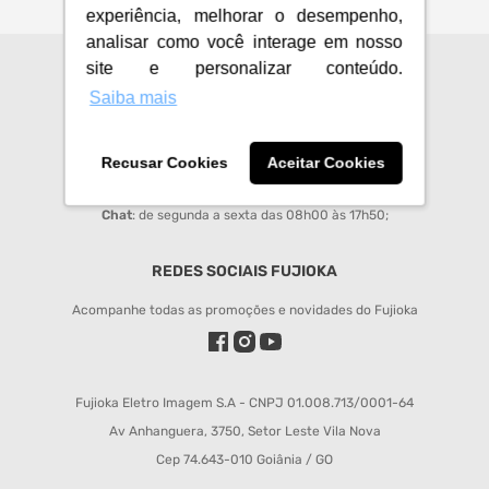
experiência, melhorar o desempenho,
analisar como você interage em nosso
site e personalizar conteúdo.
CENTRAL DE ATENDIMENTO
Saiba mais
sac@fujioka.inf.br
Horário de Atendimento:
Recusar Cookies
Aceitar Cookies
Segunda à Sexta 08:00 às 12:00 e 14:00 às 18:00;
Chat
: de segunda a sexta das 08h00 às 17h50;
REDES SOCIAIS FUJIOKA
Acompanhe todas as promoções e novidades do Fujioka
Fujioka Eletro Imagem S.A - CNPJ 01.008.713/0001-64
Av Anhanguera, 3750, Setor Leste Vila Nova
Cep 74.643-010 Goiânia / GO