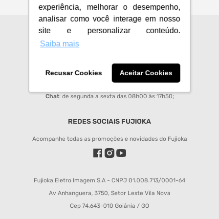
experiência, melhorar o desempenho,
analisar como você interage em nosso
site e personalizar conteúdo.
CENTRAL DE ATENDIMENTO
Saiba mais
sac@fujioka.inf.br
Horário de Atendimento:
Recusar Cookies
Aceitar Cookies
Segunda à Sexta 08:00 às 12:00 e 14:00 às 18:00;
Chat
: de segunda a sexta das 08h00 às 17h50;
REDES SOCIAIS FUJIOKA
Acompanhe todas as promoções e novidades do Fujioka
Fujioka Eletro Imagem S.A - CNPJ 01.008.713/0001-64
Av Anhanguera, 3750, Setor Leste Vila Nova
Cep 74.643-010 Goiânia / GO