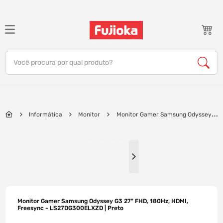
TERMOS MAIS BUSCADOS
1
º
notebook
Você procura por qual produto?
2
º
celular
3
º
tv
4
º
gamer
Informática
Monitor
Monitor Gamer Samsung Odyssey
5
º
jbl
G3 27" FHD, 180Hz, HDMI, Freesync - LS27DG300ELXZD | Preto
6
º
tablet
7
º
ar condicionado
8
º
impressora
9
º
monitor
Monitor Gamer Samsung Odyssey G3 27" FHD, 180Hz, HDMI,
10
º
caixa som
Freesync - LS27DG300ELXZD | Preto