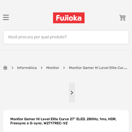
TERMOS MAIS BUSCADOS
1
º
notebook
Você procura por qual produto?
2
º
celular
3
º
tv
4
º
gamer
Informática
Monitor
Monitor Gamer Hi Level Elite Curve
5
º
jbl
27" ELED, 280Hz, 1ms, HDR, Freesync e G-sync, W2717REC-V2
6
º
tablet
7
º
ar condicionado
8
º
impressora
9
º
monitor
Monitor Gamer Hi Level Elite Curve 27" ELED, 280Hz, 1ms, HDR,
10
º
caixa som
Freesync e G-sync, W2717REC-V2