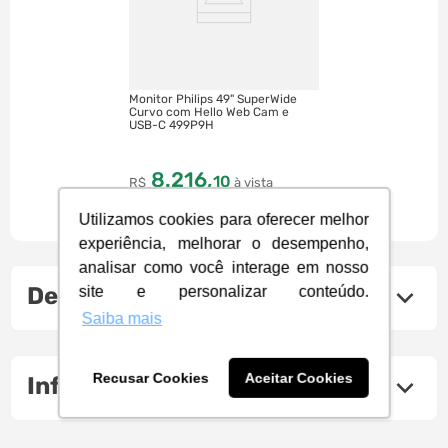
Monitor Philips 49" SuperWide
Curvo com Hello Web Cam e
USB-C 499P9H
8
.
216
,
10
R$
à vista
10
R$
912
,
90
Utilizamos cookies para oferecer melhor
experiência, melhorar o desempenho,
analisar como você interage em nosso
Descrição do produto
site e personalizar conteúdo.
Saiba mais
Recusar Cookies
Aceitar Cookies
Informações Técnicas