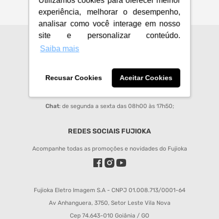
Utilizamos cookies para oferecer melhor
experiência, melhorar o desempenho,
analisar como você interage em nosso
site e personalizar conteúdo.
CENTRAL DE ATENDIMENTO
Saiba mais
sac@fujioka.inf.br
Recusar Cookies
Aceitar Cookies
Horário de Atendimento:
Segunda à Sexta 08:00 às 12:00 e 14:00 às 18:00;
Chat
: de segunda a sexta das 08h00 às 17h50;
REDES SOCIAIS FUJIOKA
Acompanhe todas as promoções e novidades do Fujioka
Fujioka Eletro Imagem S.A - CNPJ 01.008.713/0001-64
Av Anhanguera, 3750, Setor Leste Vila Nova
Cep 74.643-010 Goiânia / GO