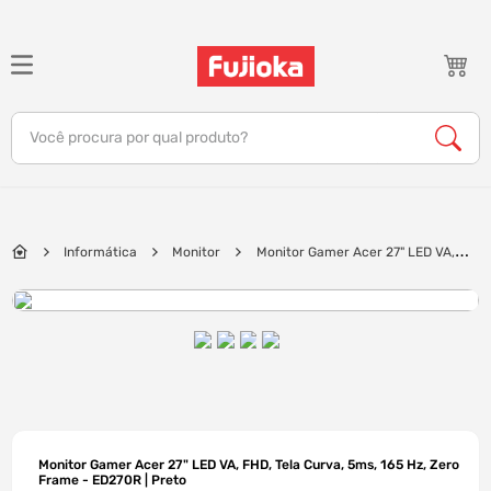
TERMOS MAIS BUSCADOS
1
º
notebook
Você procura por qual produto?
2
º
celular
3
º
tv
4
º
gamer
Informática
Monitor
Monitor Gamer Acer 27" LED VA,
5
º
jbl
FHD, Tela Curva, 5ms, 165 Hz, Zero Frame - ED270R | Preto
6
º
tablet
7
º
ar condicionado
8
º
impressora
9
º
monitor
10
º
caixa som
Monitor Gamer Acer 27" LED VA, FHD, Tela Curva, 5ms, 165 Hz, Zero
Frame - ED270R | Preto