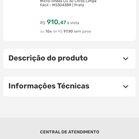
Micro-ondas LG 30 Litros Limpa
Fácil - MS3043BR | Prata
910
,
47
R$
à vista
10
R$
97
,
90
Descrição do produto
Informações Técnicas
CENTRAL DE ATENDIMENTO