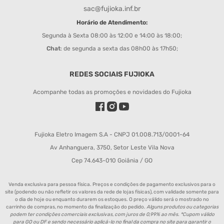
sac@fujioka.inf.br
Horário de Atendimento:
Segunda à Sexta 08:00 às 12:00 e 14:00 às 18:00;
Chat
: de segunda a sexta das 08h00 às 17h50;
REDES SOCIAIS FUJIOKA
Acompanhe todas as promoções e novidades do Fujioka
Fujioka Eletro Imagem S.A - CNPJ 01.008.713/0001-64
Av Anhanguera, 3750, Setor Leste Vila Nova
Cep 74.643-010 Goiânia / GO
Venda exclusiva para pessoa física. Preços e condições de pagamento exclusivos para o
site (podendo ou não refletir os valores da rede de lojas físicas), com validade somente para
o dia de hoje ou enquanto durarem os estoques. O preço válido será o mostrado no
carrinho de compras, no momento da finalização do pedido.
Alguns produtos ou categorias
podem ter condições comerciais exclusivas, com juros de 0,99% ao mês. *Cupom válido
para GO ou DF e sendo necessário aplicá-lo no final da compra no site para garantir o