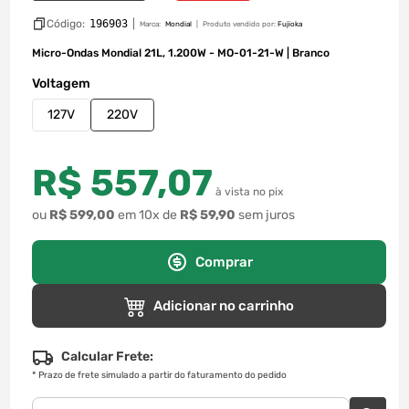
Código:
196903
|
Marca:
Mondial
Produto vendido por:
Fujioka
Micro-Ondas Mondial 21L, 1.200W - MO-01-21-W | Branco
Voltagem
127V
220V
R$
557
,
07
à vista no pix
ou
R$
599
,
00
em
10
x de
R$
59
,
90
sem juros
Comprar
Adicionar no carrinho
Calcular Frete:
*
Prazo de frete simulado a partir do faturamento do pedido