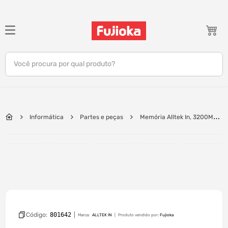
TERMOS MAIS BUSCADOS
1
º
notebook
Você procura por qual produto?
2
º
celular
3
º
tv
4
º
gamer
Informática
Partes e peças
Memória Alltek In, 3200MHz,
5
º
jbl
DDR4, CL22 - ATK3200DDR4S
6
º
tablet
7
º
ar condicionado
8
º
impressora
9
º
monitor
10
º
caixa som
Código:
801642
|
Marca:
ALLTEK IN
Produto vendido por:
Fujioka