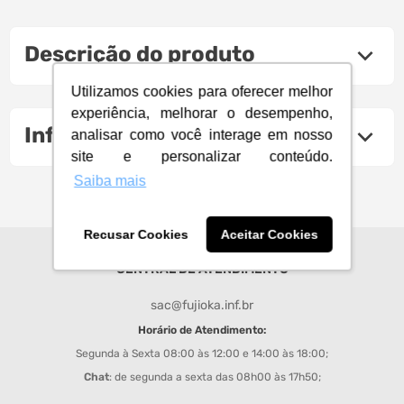
Descrição do produto
Utilizamos cookies para oferecer melhor
experiência, melhorar o desempenho,
Informações Técnicas
analisar como você interage em nosso
site e personalizar conteúdo.
Saiba mais
Recusar Cookies
Aceitar Cookies
CENTRAL DE ATENDIMENTO
sac@fujioka.inf.br
Horário de Atendimento:
Segunda à Sexta 08:00 às 12:00 e 14:00 às 18:00;
Chat
: de segunda a sexta das 08h00 às 17h50;