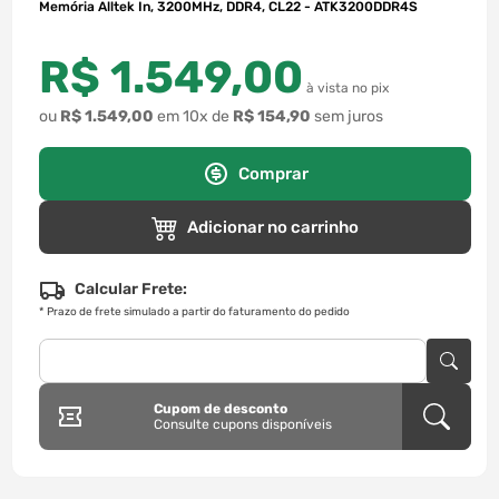
Memória Alltek In, 3200MHz, DDR4, CL22 - ATK3200DDR4S
R$
1
.
549
,
00
à vista no pix
ou
R$
1
.
549
,
00
em
10
x de
R$
154
,
90
sem juros
Comprar
Adicionar no carrinho
Calcular Frete:
*
Prazo de frete simulado a partir do faturamento do pedido
Cupom de desconto
Consulte cupons disponíveis