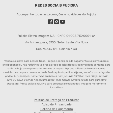
REDES SOCIAIS FUJIOKA
Acompanhe todas as promoções e novidades do Fujioka
Fujioka Eletro Imagem S.A - CNPJ 01.008.713/0001-64
Av Anhanguera, 3750, Setor Leste Vila Nova
Cep 74.643-010 Goiânia / GO
Venda exclusiva para pessoa física. Preços e condições de pagamento exclusivos para o
site (podendo ou não refletir os valores da rede de lojas físicas), com validade somente para
o dia de hoje ou enquanto durarem os estoques. O preço válido será o mostrado no
carrinho de compras, no momento da finalização do pedido.
Alguns produtos ou categorias
podem ter condições comerciais exclusivas, com juros de 0,99% ao mês. *Cupom válido
para GO ou DF e sendo necessário aplicá-lo no final da compra no site para garantir o
desconto. *
Frete grátis exclusivo para produtos selecionados. Imagens meramente
ilustrativas.
Política de Entrega de Produtos
Aviso de Privacidade
Política de Pagamento