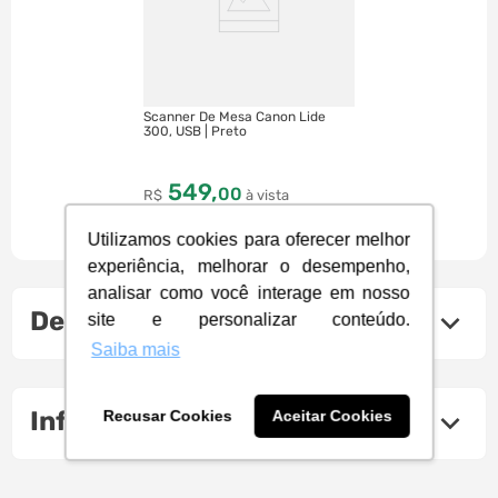
Scanner De Mesa Canon Lide
300, USB | Preto
549
,
00
R$
à vista
10
R$
54
,
90
Utilizamos cookies para oferecer melhor
experiência, melhorar o desempenho,
analisar como você interage em nosso
Descrição do produto
site e personalizar conteúdo.
Saiba mais
Informações Técnicas
Recusar Cookies
Aceitar Cookies