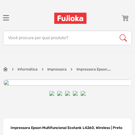
TERMOS MAIS BUSCADOS
1
º
notebook
Você procura por qual produto?
2
º
celular
3
º
tv
4
º
gamer
Informática
Impressora
Impressora Epson
5
º
jbl
Multifuncional Ecotank L4260, Wireless | Preto
6
º
tablet
7
º
ar condicionado
8
º
impressora
9
º
monitor
10
º
caixa som
Impressora Epson Multifuncional Ecotank L4260, Wireless | Preto