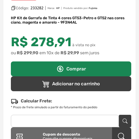
Código:
233282
|
Marca:
HP
Produto vendido por:
Fujioka
HP Kit de Garrafa de Tinta 4 cores GT53-Petro e GT52 nas cores
ciano, magenta e amarelo - 9F3N4AL
R$
278
,
91
à vista no pix
ou
R$
299
,
90
em
10
x de
R$
29
,
99
sem juros
Comprar
Adicionar no carrinho
Calcular Frete:
*
Prazo de frete simulado a partir do faturamento do pedido
Cupom de desconto
Consulte cupons disponíveis