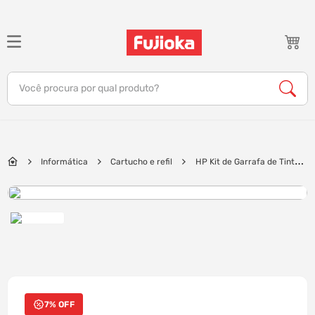
TERMOS MAIS BUSCADOS
1
º
notebook
Você procura por qual produto?
2
º
tv
3
º
gamer
4
º
jbl
Informática
Cartucho e refil
HP Kit de Garrafa de Tinta 4
5
º
tablet
cores GT53-Petro e GT52 nas cores ciano, magenta e amarelo - 9F3N4AL
6
º
ar condicionado
7
º
impressora
8
º
monitor
9
º
caixa som
10
º
fone
7% OFF