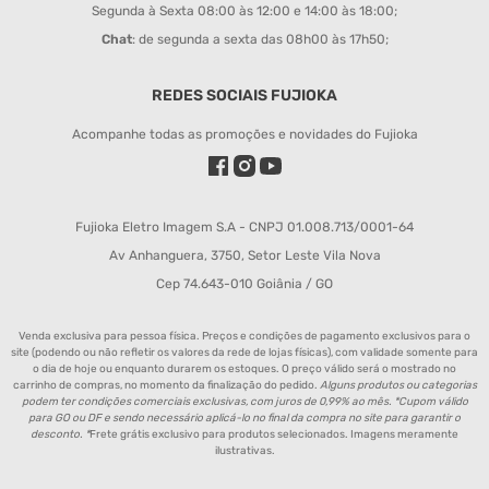
Segunda à Sexta 08:00 às 12:00 e 14:00 às 18:00;
Chat
: de segunda a sexta das 08h00 às 17h50;
REDES SOCIAIS FUJIOKA
Acompanhe todas as promoções e novidades do Fujioka
Fujioka Eletro Imagem S.A - CNPJ 01.008.713/0001-64
Av Anhanguera, 3750, Setor Leste Vila Nova
Cep 74.643-010 Goiânia / GO
Venda exclusiva para pessoa física. Preços e condições de pagamento exclusivos para o
site (podendo ou não refletir os valores da rede de lojas físicas), com validade somente para
o dia de hoje ou enquanto durarem os estoques. O preço válido será o mostrado no
carrinho de compras, no momento da finalização do pedido.
Alguns produtos ou categorias
podem ter condições comerciais exclusivas, com juros de 0,99% ao mês. *Cupom válido
para GO ou DF e sendo necessário aplicá-lo no final da compra no site para garantir o
desconto. *
Frete grátis exclusivo para produtos selecionados. Imagens meramente
ilustrativas.