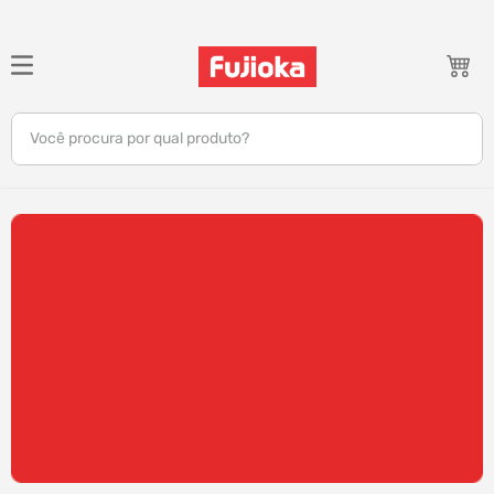
TERMOS MAIS BUSCADOS
1
º
celular
Você procura por qual produto?
2
º
tv
3
º
gamer
4
º
ar condicionado
5
º
tablet
6
º
impressora
7
º
monitor
8
º
caixa som
9
º
bambu lab
10
º
fone