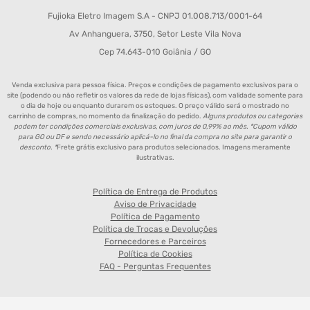
Fujioka Eletro Imagem S.A - CNPJ 01.008.713/0001-64
Av Anhanguera, 3750, Setor Leste Vila Nova
Cep 74.643-010 Goiânia / GO
Venda exclusiva para pessoa física. Preços e condições de pagamento exclusivos para o
site (podendo ou não refletir os valores da rede de lojas físicas), com validade somente para
o dia de hoje ou enquanto durarem os estoques. O preço válido será o mostrado no
carrinho de compras, no momento da finalização do pedido.
Alguns produtos ou categorias
podem ter condições comerciais exclusivas, com juros de 0,99% ao mês. *Cupom válido
para GO ou DF e sendo necessário aplicá-lo no final da compra no site para garantir o
desconto. *
Frete grátis exclusivo para produtos selecionados. Imagens meramente
ilustrativas.
Política de Entrega de Produtos
Aviso de Privacidade
Política de Pagamento
Política de Trocas e Devoluções
Fornecedores e Parceiros
Política de Cookies
FAQ - Perguntas Frequentes