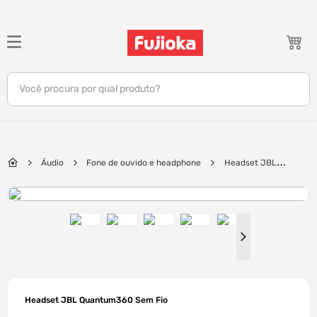
TERMOS MAIS BUSCADOS
1
º
notebook
Você procura por qual produto?
2
º
celular
3
º
tv
4
º
gamer
Áudio
Fone de ouvido e headphone
Headset JBL
5
º
jbl
Quantum360 Sem Fio
6
º
tablet
7
º
ar condicionado
8
º
impressora
9
º
monitor
10
º
caixa som
Headset JBL Quantum360 Sem Fio