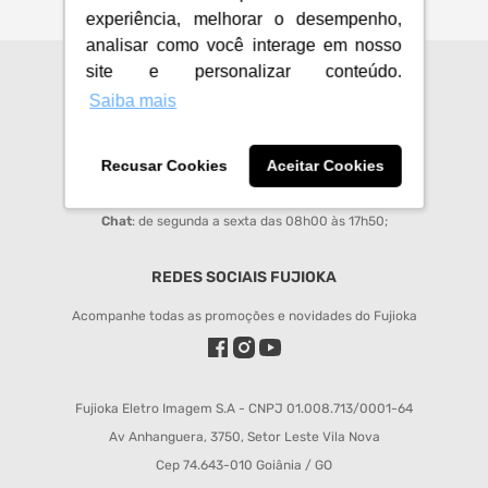
experiência, melhorar o desempenho,
analisar como você interage em nosso
site e personalizar conteúdo.
CENTRAL DE ATENDIMENTO
Saiba mais
sac@fujioka.inf.br
Horário de Atendimento:
Recusar Cookies
Aceitar Cookies
Segunda à Sexta 08:00 às 12:00 e 14:00 às 18:00;
Chat
: de segunda a sexta das 08h00 às 17h50;
REDES SOCIAIS FUJIOKA
Acompanhe todas as promoções e novidades do Fujioka
Fujioka Eletro Imagem S.A - CNPJ 01.008.713/0001-64
Av Anhanguera, 3750, Setor Leste Vila Nova
Cep 74.643-010 Goiânia / GO