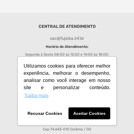
monitor
caixa som
CENTRAL DE ATENDIMENTO
fone
sac@fujioka.inf.br
Horário de Atendimento:
Segunda à Sexta 08:00 às 12:00 e 14:00 às 18:00;
Chat
: de segunda a sexta das 08h00 às 17h50;
Utilizamos cookies para oferecer melhor
experiência, melhorar o desempenho,
REDES SOCIAIS FUJIOKA
analisar como você interage em nosso
site e personalizar conteúdo.
Acompanhe todas as promoções e novidades do Fujioka
Saiba mais
Recusar Cookies
Aceitar Cookies
Fujioka Eletro Imagem S.A - CNPJ 01.008.713/0001-64
Av Anhanguera, 3750, Setor Leste Vila Nova
Cep 74.643-010 Goiânia / GO