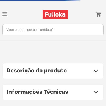
Você procura por qual produto?
notebook
tv
gamer
Descrição do produto
jbl
tablet
Informações Técnicas
ar condicionado
impressora