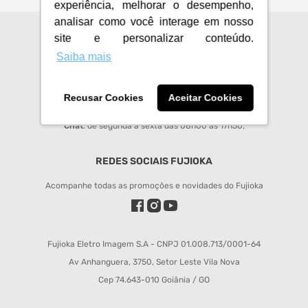
experiência, melhorar o desempenho,
analisar como você interage em nosso
site e personalizar conteúdo.
CENTRAL DE ATENDIMENTO
Saiba mais
sac@fujioka.inf.br
Horário de Atendimento:
Recusar Cookies
Aceitar Cookies
Segunda à Sexta 08:00 às 12:00 e 14:00 às 18:00;
Chat
: de segunda a sexta das 08h00 às 17h50;
REDES SOCIAIS FUJIOKA
Acompanhe todas as promoções e novidades do Fujioka
Fujioka Eletro Imagem S.A - CNPJ 01.008.713/0001-64
Av Anhanguera, 3750, Setor Leste Vila Nova
Cep 74.643-010 Goiânia / GO