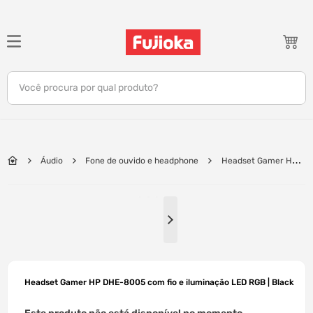
TERMOS MAIS BUSCADOS
1
º
notebook
Você procura por qual produto?
2
º
celular
3
º
tv
4
º
gamer
Áudio
Fone de ouvido e headphone
Headset Gamer HP
5
º
jbl
DHE-8005 com fio e iluminação LED RGB | Black
6
º
tablet
7
º
ar condicionado
8
º
impressora
9
º
monitor
Headset Gamer HP DHE-8005 com fio e iluminação LED RGB | Black
10
º
caixa som