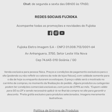
Chat
: de segunda a sexta das 08h00 às 17h50;
REDES SOCIAIS FUJIOKA
Acompanhe todas as promoções e novidades do Fujioka
Fujioka Eletro Imagem S.A - CNPJ 01.008.713/0001-64
Av Anhanguera, 3750, Setor Leste Vila Nova
Cep 74.643-010 Goiânia / GO
Venda exclusiva para pessoa física. Preços e condições de pagamento exclusivos para o
site (podendo ou não refletir os valores da rede de lojas físicas), com validade somente para
o dia de hoje ou enquanto durarem os estoques. O preço válido será o mostrado no
carrinho de compras, no momento da finalização do pedido.
Alguns produtos ou categorias
podem ter condições comerciais exclusivas, com juros de 0,99% ao mês. *Cupom válido
para GO ou DF e sendo necessário aplicá-lo no final da compra no site para garantir o
desconto. *
Frete grátis exclusivo para produtos selecionados. Imagens meramente
ilustrativas.
Política de Entrega de Produtos