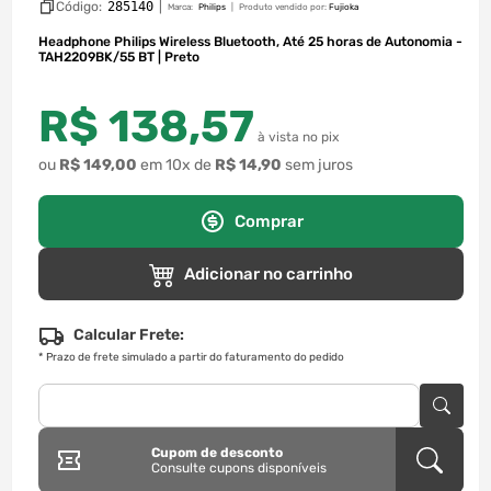
Código:
285140
|
Marca:
Philips
Produto vendido por:
Fujioka
Headphone Philips Wireless Bluetooth, Até 25 horas de Autonomia -
TAH2209BK/55 BT | Preto
R$
138
,
57
à vista no pix
ou
R$
149
,
00
em
10
x de
R$
14
,
90
sem juros
Comprar
Adicionar no carrinho
Calcular Frete:
*
Prazo de frete simulado a partir do faturamento do pedido
Cupom de desconto
Consulte cupons disponíveis