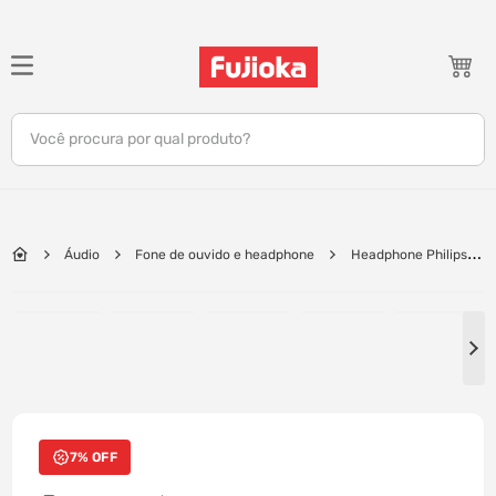
TERMOS MAIS BUSCADOS
1
º
notebook
Você procura por qual produto?
2
º
celular
3
º
tv
4
º
gamer
Áudio
Fone de ouvido e headphone
Headphone Philips
5
º
jbl
Wireless Bluetooth, Até 25 horas de Autonomia - TAH2209BK/55 BT | Preto
6
º
tablet
7
º
ar condicionado
8
º
impressora
9
º
monitor
7% OFF
10
º
caixa som