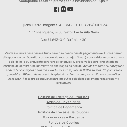
Acompanhe todas as promoções e novidades do Fujioka
Fujioka Eletro Imagem S.A - CNPJ 01.008.713/0001-64
Av Anhanguera, 3750, Setor Leste Vila Nova
Cep 74.643-010 Goiânia / GO
Venda exclusiva para pessoa física. Preços e condições de pagamento exclusivos para o
site (podendo ou não refletir os valores da rede de lojas físicas), com validade somente para
o dia de hoje ou enquanto durarem os estoques. O preço válido será o mostrado no
carrinho de compras, no momento da finalização do pedido.
Alguns produtos ou categorias
podem ter condições comerciais exclusivas, com juros de 0,99% ao mês. *Cupom válido
para GO ou DF e sendo necessário aplicá-lo no final da compra no site para garantir o
desconto. *
Frete grátis exclusivo para produtos selecionados. Imagens meramente
ilustrativas.
Política de Entrega de Produtos
Aviso de Privacidade
Política de Pagamento
Política de Trocas e Devoluções
Fornecedores e Parceiros
Política de Cookies