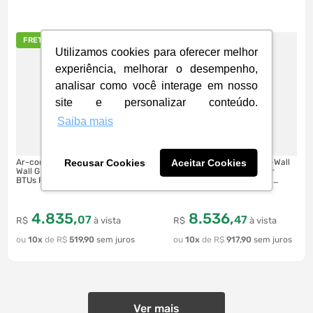
FRETE GRÁTIS
FRETE GRÁTIS
Utilizamos cookies para oferecer melhor
experiência, melhorar o desempenho,
analisar como você interage em nosso
site e personalizar conteúdo.
Saiba mais
Recusar Cookies
Aceitar Cookies
Ar-condicionado GREE Split Hi-
Ar-condicionado Split Hi-Wall
Wall G-Línea Inverter 9.000
Gree G-TOP Auto Inverter
BTUs Frio, GKC09DA-D6DNA1A,
30.000 BTU's Frio, Wi-Fi |
Branco | 220V
GWC30ATEXF-S6DNA1A
4
.
835
,
8
.
536
,
07
47
R$
à vista
R$
à vista
10
R$
519
,
90
10
R$
917
,
90