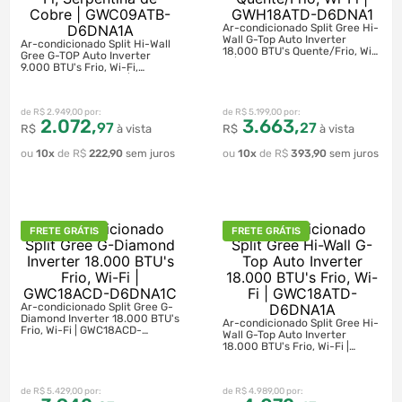
Ar-condicionado Split Gree Hi-
Wall G-Top Auto Inverter
Ar-condicionado Split Hi-Wall
18.000 BTU's Quente/Frio, Wi-
Gree G-TOP Auto Inverter
Fi | GWH18ATD-D6DNA1
9.000 BTU's Frio, Wi-Fi,
Serpentina de Cobre |
GWC09ATB-D6DNA1A
R$
2
.
949
,
00
R$
5
.
199
,
00
2
.
072
,
3
.
663
,
97
27
R$
à vista
R$
à vista
10
R$
222
,
90
10
R$
393
,
90
FRETE GRÁTIS
FRETE GRÁTIS
Ar-condicionado Split Gree G-
Diamond Inverter 18.000 BTU's
Ar-condicionado Split Gree Hi-
Frio, Wi-Fi | GWC18ACD-
Wall G-Top Auto Inverter
D6DNA1C
18.000 BTU's Frio, Wi-Fi |
GWC18ATD-D6DNA1A
R$
5
.
429
,
00
R$
4
.
989
,
00