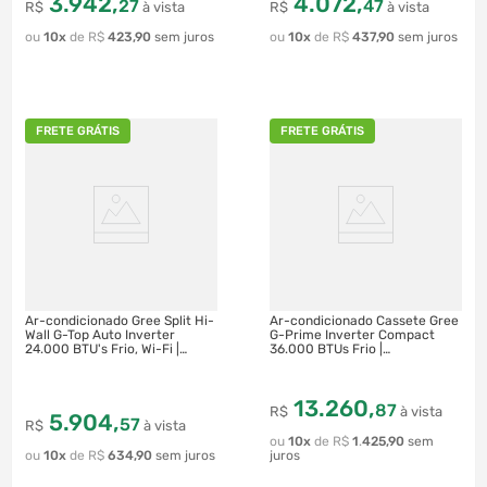
3
.
942
,
4
.
072
,
27
47
R$
à vista
R$
à vista
10
R$
423
,
90
10
R$
437
,
90
FRETE GRÁTIS
FRETE GRÁTIS
Ar-condicionado Gree Split Hi-
Ar-condicionado Cassete Gree
Wall G-Top Auto Inverter
G-Prime Inverter Compact
24.000 BTU's Frio, Wi-Fi |
36.000 BTUs Frio |
GWC24ATE-D6DNA1A
GULD36T1/A-S
13
.
260
,
87
R$
à vista
5
.
904
,
57
R$
à vista
10
R$
1
.
425
,
90
10
R$
634
,
90