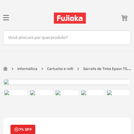
TERMOS MAIS BUSCADOS
1
º
notebook
Você procura por qual produto?
2
º
tv
3
º
gamer
4
º
jbl
Informática
Cartucho e refil
Garrafa de Tinta Epson T574
5
º
tablet
| Ciano Claro
6
º
ar condicionado
7
º
impressora
8
º
monitor
9
º
caixa som
10
º
fone
7% OFF