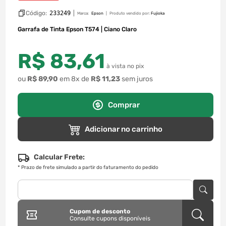
Código:
233249
|
Marca:
Epson
Produto vendido por:
Fujioka
Garrafa de Tinta Epson T574 | Ciano Claro
R$
83
,
61
à vista no pix
ou
R$
89
,
90
em
8
x de
R$
11
,
23
sem juros
Comprar
Adicionar no carrinho
Calcular Frete:
*
Prazo de frete simulado a partir do faturamento do pedido
Cupom de desconto
Consulte cupons disponíveis