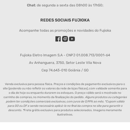
Chat
: de segunda a sexta das 08h00 às 17h50;
REDES SOCIAIS FUJIOKA
Acompanhe todas as promoções e novidades do Fujioka
Fujioka Eletro Imagem S.A - CNPJ 01.008.713/0001-64
Av Anhanguera, 3750, Setor Leste Vila Nova
Cep 74.643-010 Goiânia / GO
Venda exclusiva para pessoa física. Preços e condições de pagamento exclusivos para o
site (podendo ou não refletir os valores da rede de lojas físicas), com validade somente para
o dia de hoje ou enquanto durarem os estoques. O preço válido será o mostrado no
carrinho de compras, no momento da finalização do pedido.
Alguns produtos ou categorias
podem ter condições comerciais exclusivas, com juros de 0,99% ao mês. *Cupom válido
para GO ou DF e sendo necessário aplicá-lo no final da compra no site para garantir o
desconto. *
Frete grátis exclusivo para produtos selecionados. Imagens meramente
ilustrativas.
Política de Entrega de Produtos