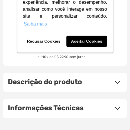
experiência, melhorar o desempenho,
analisar como você interage em nosso
site e personalizar conteúdo.
Saiba mais
Headset Gamer Havit GT-H757D,
P2 , Microfone Removível | Black
& ochre
Recusar Cookies
Aceitar Cookies
229
,
00
R$
à vista
10
R$
22
,
90
Descrição do produto
Informações Técnicas