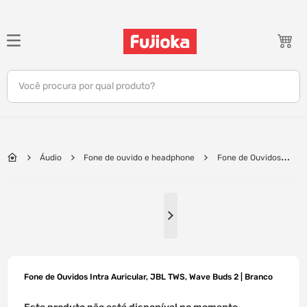
TERMOS MAIS BUSCADOS
1
º
notebook
Você procura por qual produto?
2
º
tv
3
º
gamer
4
º
jbl
Áudio
Fone de ouvido e headphone
Fone de Ouvidos
5
º
tablet
Intra Auricular, JBL TWS, Wave Buds 2 | Branco
6
º
ar condicionado
7
º
impressora
8
º
monitor
9
º
caixa som
Fone de Ouvidos Intra Auricular, JBL TWS, Wave Buds 2 | Branco
10
º
fone