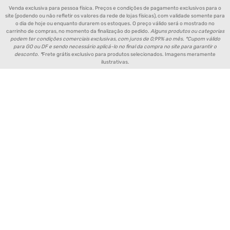
Venda exclusiva para pessoa física. Preços e condições de pagamento exclusivos para o
site (podendo ou não refletir os valores da rede de lojas físicas), com validade somente para
o dia de hoje ou enquanto durarem os estoques. O preço válido será o mostrado no
carrinho de compras, no momento da finalização do pedido.
Alguns produtos ou categorias
podem ter condições comerciais exclusivas, com juros de 0,99% ao mês. *Cupom válido
para GO ou DF e sendo necessário aplicá-lo no final da compra no site para garantir o
desconto. *
Frete grátis exclusivo para produtos selecionados. Imagens meramente
ilustrativas.
Política de Entrega de Produtos
Aviso de Privacidade
Política de Pagamento
Política de Trocas e Devoluções
Fornecedores e Parceiros
Política de Cookies
FAQ - Perguntas Frequentes
FORMAS DE PAGAMENTO