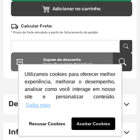
Adicionar no carrinho
Calcular Frete:
*
Prazo de frete simulado a partir do faturamento do pedido
Cupom de desconto
Consulte cupons disponíveis
Utilizamos cookies para oferecer melhor
experiência, melhorar o desempenho,
analisar como você interage em nosso
site e personalizar conteúdo.
Descrição do produto
Saiba mais
Recusar Cookies
Aceitar Cookies
Informações Técnicas