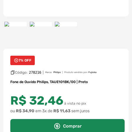
7% OFF
Código:
278216
|
Marca:
Philips
Produto vendido por:
Fujioka
Fone de Ouvido Philips, TAUE101BK/00 | Preto
R$
32
,
46
à vista no pix
ou
R$
34
,
90
em
3
x de
R$
11
,
63
sem juros
Comprar