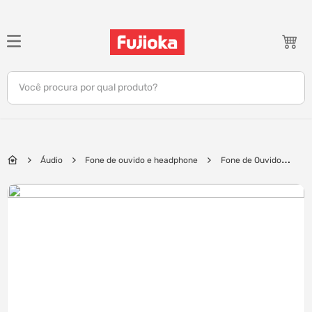
TERMOS MAIS BUSCADOS
1
º
notebook
Você procura por qual produto?
2
º
celular
3
º
tv
4
º
gamer
Áudio
Fone de ouvido e headphone
Fone de Ouvido
5
º
jbl
Philips, TAUE101BK/00 | Preto
6
º
tablet
7
º
ar condicionado
8
º
impressora
9
º
monitor
10
º
caixa som