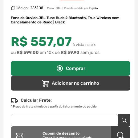
Código:
285138
|
Marca:
JBL
Produto vendido por:
Fujioka
Fone de Ouvido JBL Tune Buds 2 Bluetooth, True Wireless com
Cancelamento de Ruído | Black
R$
557
,
07
à vista no pix
ou
R$
599
,
00
em
10
x de
R$
59
,
90
sem juros
Comprar
Adicionar no carrinho
Calcular Frete:
*
Prazo de frete simulado a partir do faturamento do pedido
Cupom de desconto
Consulte cupons disponíveis