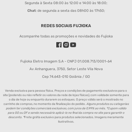
Segunda à Sexta 08:00 às 12:00 e 14:00 às 18:00;
Chat
: de segunda a sexta das 08h00 às 17h50;
REDES SOCIAIS FUJIOKA
Acompanhe todas as promoções e novidades do Fujioka
Fujioka Eletro Imagem S.A - CNPJ 01.008.713/0001-64
Av Anhanguera, 3750, Setor Leste Vila Nova
Cep 74.643-010 Goiânia / GO
Venda exclusiva para pessoa física. Preços e condições de pagamento exclusivos para o
site (podendo ou não refletir os valores da rede de lojas físicas), com validade somente para
o dia de hoje ou enquanto durarem os estoques. O preço válido será o mostrado no
carrinho de compras, no momento da finalização do pedido.
Alguns produtos ou categorias
podem ter condições comerciais exclusivas, com juros de 0,99% ao mês. *Cupom válido
para GO ou DF e sendo necessário aplicá-lo no final da compra no site para garantir o
desconto. *
Frete grátis exclusivo para produtos selecionados. Imagens meramente
ilustrativas.