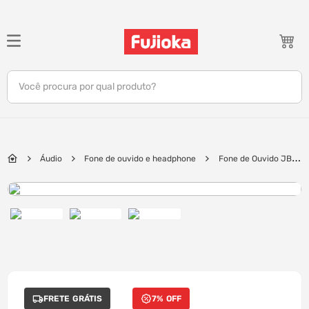
TERMOS MAIS BUSCADOS
1
º
notebook
Você procura por qual produto?
2
º
tv
3
º
gamer
4
º
jbl
Áudio
Fone de ouvido e headphone
Fone de Ouvido JBL
5
º
tablet
Tune Buds 2 Bluetooth, True Wireless com Cancelamento de Ruído | Black
6
º
ar condicionado
7
º
impressora
8
º
monitor
9
º
caixa som
10
º
fone
FRETE GRÁTIS
7% OFF