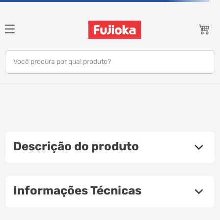
Você procura por qual produto?
notebook
tv
gamer
Descrição do produto
jbl
tablet
Informações Técnicas
ar condicionado
impressora