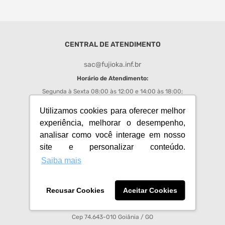
monitor
caixa som
CENTRAL DE ATENDIMENTO
fone
sac@fujioka.inf.br
Horário de Atendimento:
Segunda à Sexta 08:00 às 12:00 e 14:00 às 18:00;
Chat
: de segunda a sexta das 08h00 às 17h50;
Utilizamos cookies para oferecer melhor
experiência, melhorar o desempenho,
REDES SOCIAIS FUJIOKA
analisar como você interage em nosso
site e personalizar conteúdo.
Acompanhe todas as promoções e novidades do Fujioka
Saiba mais
Recusar Cookies
Aceitar Cookies
Fujioka Eletro Imagem S.A - CNPJ 01.008.713/0001-64
Av Anhanguera, 3750, Setor Leste Vila Nova
Cep 74.643-010 Goiânia / GO