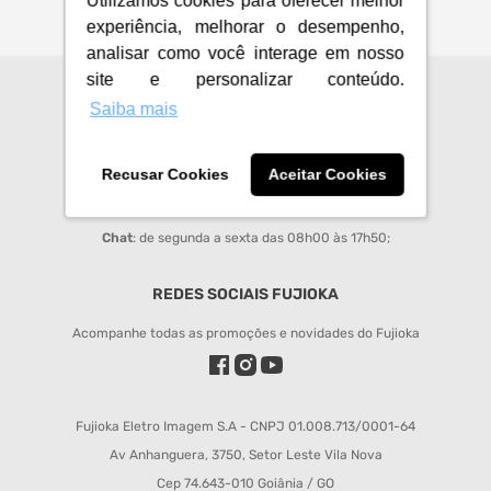
Utilizamos cookies para oferecer melhor
experiência, melhorar o desempenho,
analisar como você interage em nosso
site e personalizar conteúdo.
CENTRAL DE ATENDIMENTO
Saiba mais
sac@fujioka.inf.br
Recusar Cookies
Aceitar Cookies
Horário de Atendimento:
Segunda à Sexta 08:00 às 12:00 e 14:00 às 18:00;
Chat
: de segunda a sexta das 08h00 às 17h50;
REDES SOCIAIS FUJIOKA
Acompanhe todas as promoções e novidades do Fujioka
Fujioka Eletro Imagem S.A - CNPJ 01.008.713/0001-64
Av Anhanguera, 3750, Setor Leste Vila Nova
Cep 74.643-010 Goiânia / GO