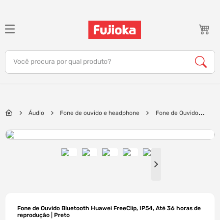
TERMOS MAIS BUSCADOS
1
º
notebook
Você procura por qual produto?
2
º
celular
3
º
tv
4
º
gamer
Áudio
Fone de ouvido e headphone
Fone de Ouvido
5
º
jbl
Bluetooth Huawei FreeClip, IP54, Até 36 horas de reprodução | Preto
6
º
tablet
7
º
ar condicionado
8
º
impressora
9
º
monitor
10
º
caixa som
Fone de Ouvido Bluetooth Huawei FreeClip, IP54, Até 36 horas de
reprodução | Preto