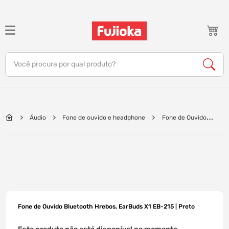
TERMOS MAIS BUSCADOS
1
º
notebook
Você procura por qual produto?
2
º
celular
3
º
tv
4
º
gamer
Áudio
Fone de ouvido e headphone
Fone de Ouvido
5
º
jbl
Bluetooth Hrebos, EarBuds X1 EB-215 | Preto
6
º
tablet
7
º
ar condicionado
8
º
impressora
9
º
monitor
Fone de Ouvido Bluetooth Hrebos, EarBuds X1 EB-215 | Preto
10
º
caixa som