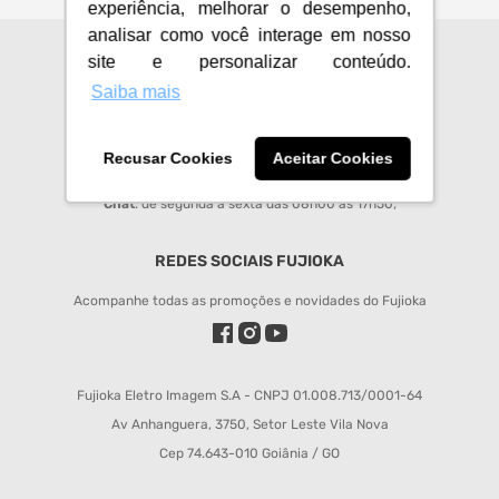
experiência, melhorar o desempenho,
analisar como você interage em nosso
site e personalizar conteúdo.
CENTRAL DE ATENDIMENTO
Saiba mais
sac@fujioka.inf.br
Horário de Atendimento:
Recusar Cookies
Aceitar Cookies
Segunda à Sexta 08:00 às 12:00 e 14:00 às 18:00;
Chat
: de segunda a sexta das 08h00 às 17h50;
REDES SOCIAIS FUJIOKA
Acompanhe todas as promoções e novidades do Fujioka
Fujioka Eletro Imagem S.A - CNPJ 01.008.713/0001-64
Av Anhanguera, 3750, Setor Leste Vila Nova
Cep 74.643-010 Goiânia / GO