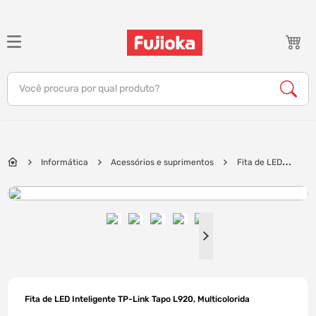
TERMOS MAIS BUSCADOS
1
º
notebook
Você procura por qual produto?
2
º
celular
3
º
tv
4
º
gamer
Informática
Acessórios e suprimentos
Fita de LED
5
º
jbl
Inteligente TP-Link Tapo L920, Multicolorida
6
º
tablet
7
º
ar condicionado
8
º
impressora
9
º
monitor
10
º
caixa som
Fita de LED Inteligente TP-Link Tapo L920, Multicolorida