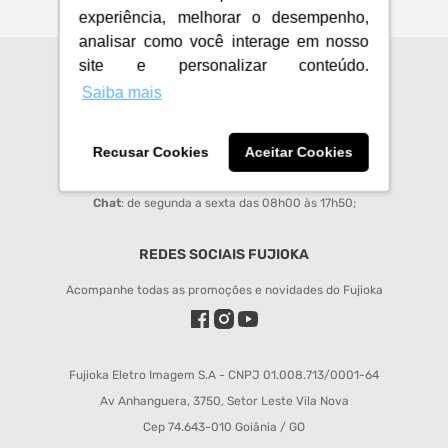
experiência, melhorar o desempenho,
analisar como você interage em nosso
site e personalizar conteúdo.
CENTRAL DE ATENDIMENTO
Saiba mais
sac@fujioka.inf.br
Horário de Atendimento:
Recusar Cookies
Aceitar Cookies
Segunda à Sexta 08:00 às 12:00 e 14:00 às 18:00;
Chat
: de segunda a sexta das 08h00 às 17h50;
REDES SOCIAIS FUJIOKA
Acompanhe todas as promoções e novidades do Fujioka
Fujioka Eletro Imagem S.A - CNPJ 01.008.713/0001-64
Av Anhanguera, 3750, Setor Leste Vila Nova
Cep 74.643-010 Goiânia / GO